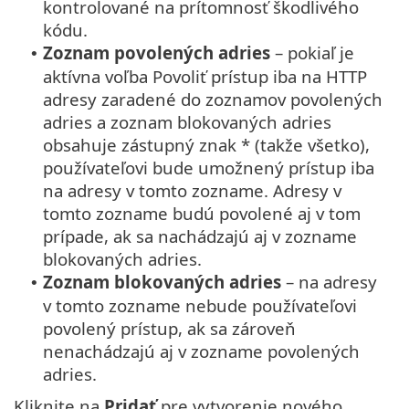
kontrolované na prítomnosť škodlivého
kódu.
Zoznam povolených adries
– pokiaľ je
•
aktívna voľba Povoliť prístup iba na HTTP
adresy zaradené do zoznamov povolených
adries a zoznam blokovaných adries
obsahuje zástupný znak * (takže všetko),
používateľovi bude umožnený prístup iba
na adresy v tomto zozname. Adresy v
tomto zozname budú povolené aj v tom
prípade, ak sa nachádzajú aj v zozname
blokovaných adries.
Zoznam blokovaných adries
– na adresy
•
v tomto zozname nebude používateľovi
povolený prístup, ak sa zároveň
nenachádzajú aj v zozname povolených
adries.
Kliknite na
Pridať
pre vytvorenie nového