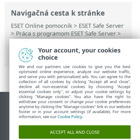
Navigačná cesta k stránke
ESET Online pomocník
>
ESET Safe Server
>
Práca s programom ESET Safe Server
>
Rozšírené nastavenia
>
Ochrana
>
Ochrana prístupu na web
>
Správa
Your account, your cookies
zoznamu URL adries
> Zoznamy adries
choice
We and our partners use cookies to give you the best
optimized online experience, analyze our website traffic,
and serve you with personalized ads. You can agree to the
collection of all cookies by clicking "Accept all and close",
decline all non-essential cookies by choosing "Accept
essential cookies only", or adjust your cookie settings by
clicking "Manage cookies". You also have the right to
withdraw your consent or change your cookie preferences
Zobraziť stránku ako na počítači
anytime by clicking the "Manage cookies" link in our website
footer or in your account settings (if available). For more
End of Life
information, see our
Cookie Policy
.
Databáza znalostí ESET
ESET Fórum
ACCEPT ALL AND CLOSE
ESET Status Portal