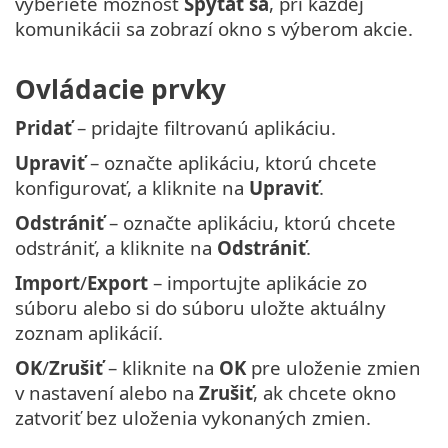
vyberiete možnosť
Spýtať sa
, pri každej
komunikácii sa zobrazí okno s výberom akcie.
Ovládacie prvky
Pridať
– pridajte filtrovanú aplikáciu.
Upraviť
– označte aplikáciu, ktorú chcete
konfigurovať, a kliknite na
Upraviť
.
Odstrániť
– označte aplikáciu, ktorú chcete
odstrániť, a kliknite na
Odstrániť
.
Import
/
Export
– importujte aplikácie zo
súboru alebo si do súboru uložte aktuálny
zoznam aplikácií.
OK
/
Zrušiť
– kliknite na
OK
pre uloženie zmien
v nastavení alebo na
Zrušiť
, ak chcete okno
zatvoriť bez uloženia vykonaných zmien.