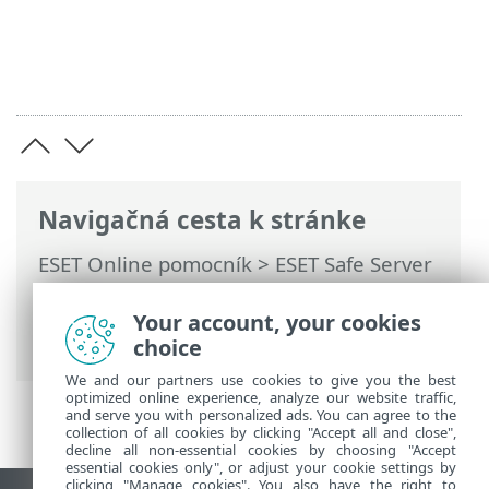
Navigačná cesta k stránke
ESET Online pomocník
>
ESET Safe Server
>
Práca s programom ESET Safe Server
>
Rozšírené nastavenia
>
Ochrana
>
Your account, your cookies
SSL/TLS
> Pravidlá kontroly aplikácií
choice
We and our partners use cookies to give you the best
optimized online experience, analyze our website traffic,
and serve you with personalized ads. You can agree to the
collection of all cookies by clicking "Accept all and close",
decline all non-essential cookies by choosing "Accept
essential cookies only", or adjust your cookie settings by
clicking "Manage cookies". You also have the right to