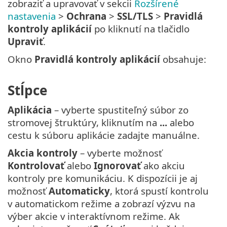
zobraziť a upravovať v sekcii
Rozšírené
nastavenia
>
Ochrana
>
SSL/TLS
>
Pravidlá
kontroly aplikácií
po kliknutí na tlačidlo
Upraviť
.
Okno
Pravidlá kontroly aplikácií
obsahuje:
Stĺpce
Aplikácia
– vyberte spustiteľný súbor zo
stromovej štruktúry, kliknutím na
...
alebo
cestu k súboru aplikácie zadajte manuálne.
Akcia kontroly
– vyberte možnosť
Kontrolovať
alebo
Ignorovať
ako akciu
kontroly pre komunikáciu. K dispozícii je aj
možnosť
Automaticky
, ktorá spustí kontrolu
v automatickom režime a zobrazí výzvu na
výber akcie v interaktívnom režime. Ak