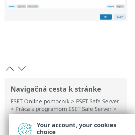
Navigačná cesta k stránke
ESET Online pomocník
>
ESET Safe Server
>
Práca s programom ESET Safe Server
>
Rozšírené nastavenia
>
Ochrana
>
Ochrana e‑mailových klientov
>
Ochrana
Your account, your cookies
prenosu e-mailov
> Vylúčené aplikácie
choice