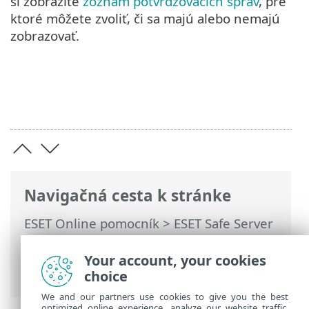
si zobrazíte
zoznam potvrdzovacích správ
, pre
ktoré môžete zvoliť, či sa majú alebo nemajú
zobrazovať.
Navigačná cesta k stránke
ESET Online pomocník
>
ESET Safe Server
>
Práca s programom ESET Safe Server
>
Rozšírené nastavenia
>
Oznámenia
>
Your account, your cookies
Interaktívne upozornenia
choice
We and our partners use cookies to give you the best
optimized online experience, analyze our website traffic,