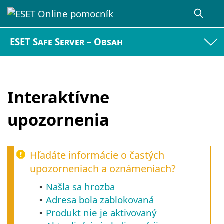
ESET Safe Server – Obsah
Interaktívne
upozornenia
Hľadáte informácie o častých
upozorneniach a oznámeniach?
Našla sa hrozba
•
Adresa bola zablokovaná
•
Produkt nie je aktivovaný
•