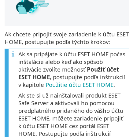
Ak chcete pripojiť svoje zariadenie k účtu ESET
HOME, postupujte podľa týchto krokov:
Ak sa pripájate k účtu ESET HOME počas
inštalácie alebo keď ako spôsob
aktivácie zvolíte možnosť
Použiť účet
ESET HOME
, postupujte podľa inštrukcií
v kapitole
Použitie účtu ESET HOME
.
Ak ste si už nainštalovali produkt ESET
Safe Server a aktivovali ho pomocou
predplatného pridaného do vášho účtu
ESET HOME, môžete zariadenie pripojiť
k účtu ESET HOME cez portál ESET
HOME. Postupujte podľa inštrukcií