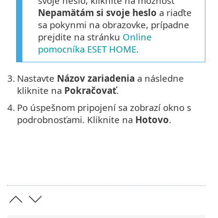
svoje heslo, kliknite na možnosť
Nepamätám si svoje heslo
a riaďte
sa pokynmi na obrazovke, prípadne
prejdite na stránku
Online
pomocníka ESET HOME
.
3.
Nastavte
Názov zariadenia
a následne
kliknite na
Pokračovať
.
4.
Po úspešnom pripojení sa zobrazí okno s
podrobnosťami. Kliknite na
Hotovo
.