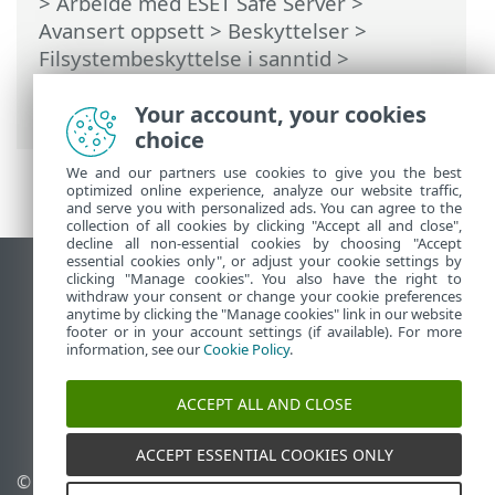
>
Arbeide med ESET Safe Server
>
Avansert oppsett
>
Beskyttelser
>
Filsystembeskyttelse i sanntid
>
Prosessutelatelser
> Legg til eller rediger
prosessutelatelser
Your account, your cookies
choice
We and our partners use cookies to give you the best
optimized online experience, analyze our website traffic,
and serve you with personalized ads. You can agree to the
collection of all cookies by clicking "Accept all and close",
decline all non-essential cookies by choosing "Accept
essential cookies only", or adjust your cookie settings by
clicking "Manage cookies". You also have the right to
Se fullversjon av siden
withdraw your consent or change your cookie preferences
End of Life
anytime by clicking the "Manage cookies" link in our website
footer or in your account settings (if available). For more
ESET Kunnskapsbase
information, see our
Cookie Policy
.
ESET Forum
ESET Status Portal
ACCEPT ALL AND CLOSE
Lokal støtte
ACCEPT ESSENTIAL COOKIES ONLY
© 1992 - 2026 ESET, spol. s
Administrer