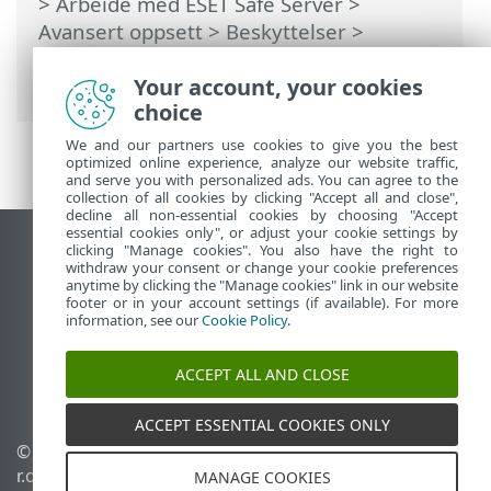
>
Arbeide med ESET Safe Server
>
Avansert oppsett
>
Beskyttelser
>
Beskyttelse for e-postklient
>
Postboksbeskyttelse
Your account, your cookies
> Svar
choice
We and our partners use cookies to give you the best
optimized online experience, analyze our website traffic,
and serve you with personalized ads. You can agree to the
collection of all cookies by clicking "Accept all and close",
decline all non-essential cookies by choosing "Accept
essential cookies only", or adjust your cookie settings by
clicking "Manage cookies". You also have the right to
Se fullversjon av siden
withdraw your consent or change your cookie preferences
End of Life
anytime by clicking the "Manage cookies" link in our website
footer or in your account settings (if available). For more
ESET Kunnskapsbase
information, see our
Cookie Policy
.
ESET Forum
ESET Status Portal
ACCEPT ALL AND CLOSE
Lokal støtte
ACCEPT ESSENTIAL COOKIES ONLY
© 1992 - 2026 ESET, spol. s
Administrer
r.o. – Med enerett.
informasjonskapsler
MANAGE COOKIES