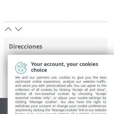
Direcciones
Ayuda en línea de ESET
>
ESET Safe
Server
>
Instalación
> Analizar primero
Your account, your cookies
tras la instalación
choice
We and our partners use cookies to give you the best
optimized online experience, analyze our website traffic,
and serve you with personalized ads. You can agree to the
collection of all cookies by clicking "Accept all and close",
decline all non-essential cookies by choosing "Accept
essential cookies only", or adjust your cookie settings by
clicking "Manage cookies". You also have the right to
withdraw your consent or change your cookie preferences
Ver sitio para ordenador
anytime by clicking the "Manage cookies" link in our website