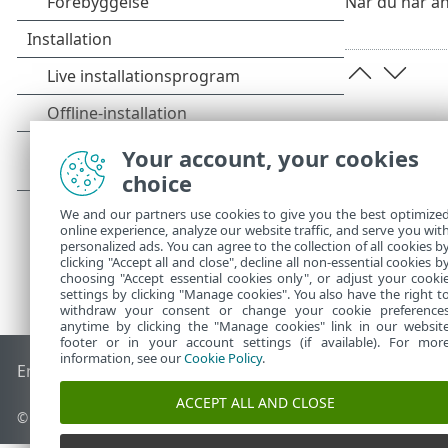
Når du har an
Your account, your cookies
choice
We and our partners use cookies to give you the best optimize
online experience, analyze our website traffic, and serve you wit
personalized ads. You can agree to the collection of all cookies b
clicking "Accept all and close", decline all non-essential cookies b
choosing "Accept essential cookies only", or adjust your cooki
settings by clicking "Manage cookies". You also have the right t
withdraw your consent or change your cookie preference
anytime by clicking the "Manage cookies" link in our websit
footer or in your account settings (if available). For mor
information, see our
Cookie Policy
.
End of Life
ESET-vidensbase
ESET-forum
ESET Status Porta
ACCEPT ALL AND CLOSE
© 1992 - 2026 ESET, spol. s r.o. – Alle rettigheder forbeholdes.