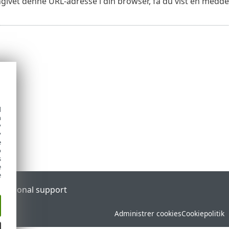
givet denne URL-adresse i din browser, få du vist en meddele
d
h
y
y
e
o
s
e
e
l
Regional support
Administrer cookies
Cookiepolitik