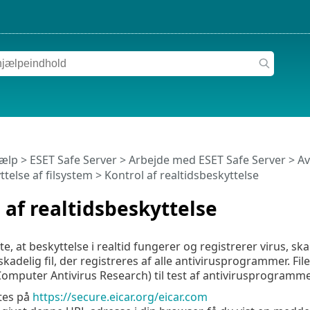
jælp
>
ESET Safe Server
>
Arbejde med ESET Safe Server
>
Av
ttelse af filsystem
> Kontrol af realtidsbeskyttelse
 af realtidsbeskyttelse
e, at beskyttelse i realtid fungerer og registrerer virus, ska
uskadelig fil, der registreres af alle antivirusprogrammer. F
 Computer Antivirus Research) til test af antivirusprogramme
tes på
https://secure.eicar.org/eicar.com