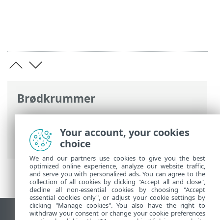
Brødkrummer
ESET-onlinehjælp
>
ESET Safe Server
>
Produktaktivering
> Indtastning af din
Your account, your cookies
aktiveringsnøgle under aktivering
choice
We and our partners use cookies to give you the best
optimized online experience, analyze our website traffic,
and serve you with personalized ads. You can agree to the
collection of all cookies by clicking "Accept all and close",
decline all non-essential cookies by choosing "Accept
essential cookies only", or adjust your cookie settings by
clicking "Manage cookies". You also have the right to
withdraw your consent or change your cookie preferences
Vis computerwebsted