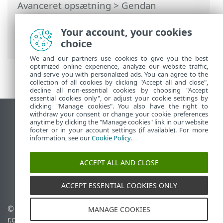
Avanceret opsætning
> Gendan
avancerede opsætningsindstillinger >
Gendan alle indstillinger i den aktuelle
Your account, your cookies
sektion
choice
We and our partners use cookies to give you the best
optimized online experience, analyze our website traffic,
and serve you with personalized ads. You can agree to the
collection of all cookies by clicking "Accept all and close",
decline all non-essential cookies by choosing "Accept
essential cookies only", or adjust your cookie settings by
clicking "Manage cookies". You also have the right to
withdraw your consent or change your cookie preferences
Vis computerwebsted
anytime by clicking the "Manage cookies" link in our website
footer or in your account settings (if available). For more
End of Life
information, see our
Cookie Policy
.
ESET-vidensbase
ESET-forum
ACCEPT ALL AND CLOSE
ESET Status Portal
Regional support
ACCEPT ESSENTIAL COOKIES ONLY
© 1992 - 2026 ESET, spol. s
Administrer cookies
MANAGE COOKIES
r.o. – Alle rettigheder
Cookiepolitik