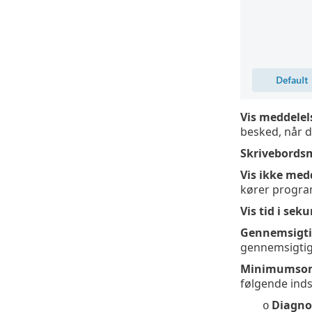
Vis meddelel
besked, når d
Skrivebords
Vis ikke med
kører progra
Vis tid i sek
Gennemsigt
gennemsigtigh
Minimumsomf
følgende inds
Diagno
o