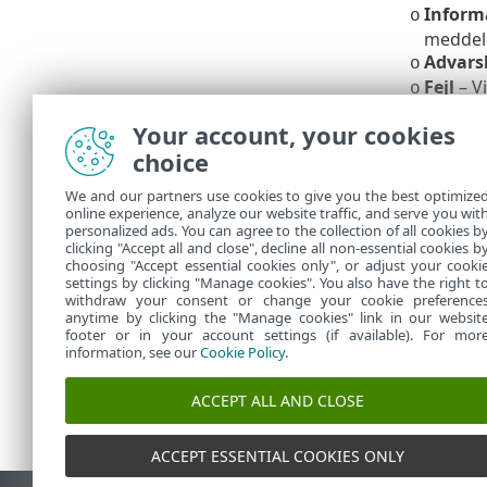
Inform
o
meddele
Advars
o
Fejl
– Vi
o
Kritisk
o
Your account, your cookies
På systemer 
choice
skrivebordsme
skrivebordsme
We and our partners use cookies to give you the best optimize
online experience, analyze our website traffic, and serve you wit
Tillad, at m
personalized ads. You can agree to the collection of all cookies b
ALT + Tab
.
clicking "Accept all and close", decline all non-essential cookies b
choosing "Accept essential cookies only", or adjust your cooki
settings by clicking "Manage cookies". You also have the right t
withdraw your consent or change your cookie preference
anytime by clicking the "Manage cookies" link in our websit
footer or in your account settings (if available). For mor
information, see our
Cookie Policy
.
ACCEPT ALL AND CLOSE
ACCEPT ESSENTIAL COOKIES ONLY