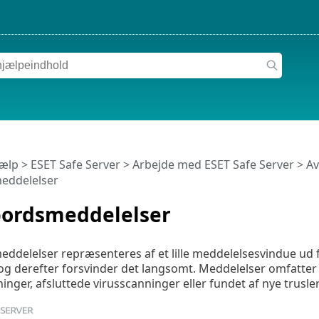
jælp
>
ESET Safe Server
>
Arbejde med ESET Safe Server
>
Av
eddelelser
bordsmeddelelser
ddelelser repræsenteres af et lille meddelelsesvindue ud f
og derefter forsvinder det langsomt. Meddelelser omfatter
inger, afsluttede virusscanninger eller fundet af nye trusler