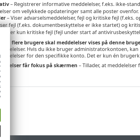
ativ
– Registrerer informative meddelelser, f.eks. ikke-st
lser om vellykkede opdateringer samt alle poster ovenfor.
ler
– Viser advarselsmeddelelser, fejl og kritiske fejl (f.eks.
ser fejl (f.eks. dokumentbeskyttelse er ikke startet) og kritis
– Viser kun kritiske fejl (fejl under start af antivirusbeskyttel
med flere brugere skal meddelelser vises på denne bru
ddelelser. Hvis du ikke bruger administratorkontoen, kan du
ddelelser for den specifikke konto. Det er kun én bruger
d
h
eddelelser får fokus på skærmen
– Tillader, at meddelelse
y
y
e
o
s
e
e