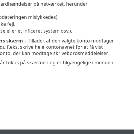
andardhændelser på netværket, herunder
 opdateringen mislykkedes).
ke fejl.
se eller et inficeret system osv.).
gers skærm
– Tillader, at den valgte konto modtager
 f.eks. skrive hele kontonavnet for at få vist
konto, der kan modtage skrivebordsmeddelelser.
r får fokus på skærmen og er tilgængelige i menuen