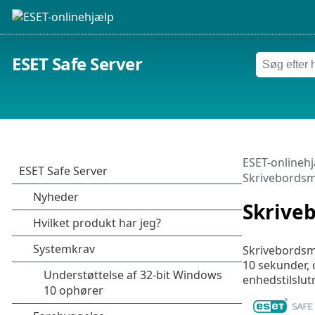
ESET Safe Server
ESET-onlineh
Skrivebordsm
Skrive
Skrivebordsme
10 sekunder, 
enhedstilslutn