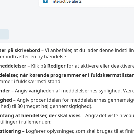
ser på skrivebord
– Vi anbefaler, at du lader denne indstill
er indtræffer en ny hændelse.
meddelelser
– Klik på
Rediger
for at aktivere eller deaktive
delelser, når kørende programmer er i fuldskærmstilsta
mmer i fuldskærmstilstand.
under
– Angiv varigheden af meddelelsernes synlighed. Værd
ighed
– Angiv procentdelen for meddelelsernes gennemsigti
ed) til 80 (meget høj gennemsigtighed).
ang af hændelser, der skal vises
– Angiv det viste nivea
tillinger i rullemenuen:
sticering
– Logfører oplysninger, som skal bruges til at fin