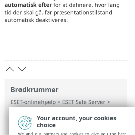
automatisk efter
for at definere, hvor lang
tid der skal gå, før præsentationstilstand
automatisk deaktiveres.
Brødkrummer
ESET-onlinehjælp
>
ESET Safe Server
>
Arbejde med ESET Safe Server
>
Avanceret opsætning
>
Brugerflade
>
Your account, your cookies
Præsentationstilstand
choice
We and our partners use cookies to give you the best