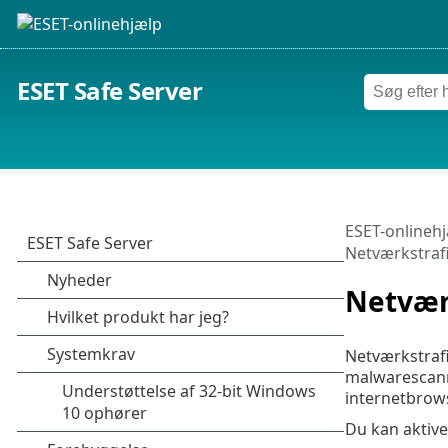
ESET Safe Server
ESET-onlineh
Netværkstraf
Netvær
Netværkstrafi
malwarescanni
internetbrowse
Du kan aktive