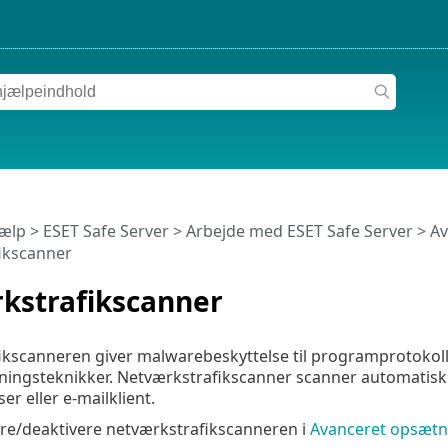
jælp
>
ESET Safe Server
>
Arbejde med ESET Safe Server
>
Av
ikscanner
kstrafikscanner
kscanneren giver malwarebeskyttelse til programprotokolle
ngsteknikker. Netværkstrafikscanner scanner automatisk H
r eller e-mailklient.
re/deaktivere netværkstrafikscanneren i
Avanceret opsætn