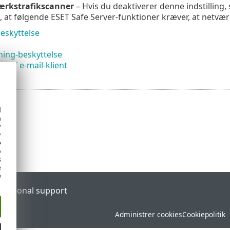
ærkstrafikscanner
– Hvis du deaktiverer denne indstilling
 at følgende ESET Safe Server-funktioner kræver, at netværk
eskyttelse
hing-beskyttelse
se af e-mail-klient
d
h
y
y
e
o
s
e
e
l
Regional support
Administrer cookies
Cookiepolitik