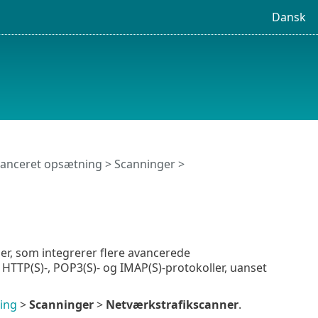
Dansk
anceret opsætning
>
Scanninger
>
r, som integrerer flere avancerede
TTP(S)-, POP3(S)- og IMAP(S)-protokoller, uanset
ing
>
Scanninger
>
Netværkstrafikscanner
.