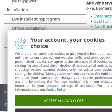
Aktivér netv
ikke. Bemærk,
Internetb
•
SSL/TLS
•
Anti-Phis
•
Beskyttel
•
Your account, your cookies
choice
We and our partners use cookies to give you the best optimize
online experience, analyze our website traffic, and serve you wit
personalized ads. You can agree to the collection of all cookies b
clicking "Accept all and close", decline all non-essential cookies b
choosing "Accept essential cookies only", or adjust your cooki
settings by clicking "Manage cookies". You also have the right t
withdraw your consent or change your cookie preference
anytime by clicking the "Manage cookies" link in our websit
footer or in your account settings (if available). For mor
information, see our
Cookie Policy
.
End of Life
ESET-vidensbase
ESET-forum
ESET Status Porta
ACCEPT ALL AND CLOSE
© 1992 - 2026 ESET, spol. s r.o. – Alle rettigheder forbeholdes.