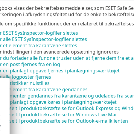
gboks vises der bekræftelsesmeddelelser, som ESET Safe Ser
arkeringen i afkrydsningsfeltet ud for de enkelte bekræftels
de om specifikke funktioner, der er relateret til bekræftels
r ESET SysInspector-logfiler slettes
r alle ESET SysInspector-logfiler slettes
r et element fra karantæne slettes
r indstillinger i den avancerede opsætning ignoreres
r du forlader alle fundne trusler uden at fjerne dem fra et 
r en post fjernes fra en log
r en planlagt opgave fjernes i planlægningsværktøjet
r alle logposter fjernes
 statistikker nulstilles
ør et element fra karantæne gendannes
ør elementer gendannes fra karantæne og udelades fra sca
r en planlagt opgave køres i planlægningsværktøjet
d
gbokse til produktbekræftelse for Outlook Express og Wind
h
gbokse til produktbekræftelse for Windows Live Mail
y
gbokse til produktbekræftelse for Outlook-e-mailklienten
y
e
o