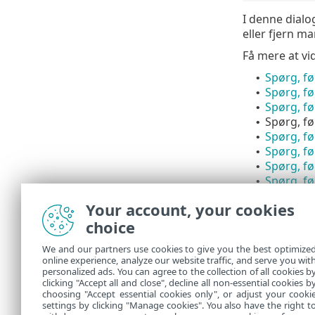
I denne dialo
eller fjern m
Få mere at vi
Spørg, fø
•
Spørg, fø
•
Spørg, fø
•
Spørg, fø
•
Spørg, fø
•
Spørg, fø
•
Spørg, fø
•
Spørg, fø
•
Spørg, før
•
Your account, your cookies
Spørg, f
•
choice
Spørg, f
•
Spørg, fø
•
We and our partners use cookies to give you the best optimize
Vis dialo
•
online experience, analyze our website traffic, and serve you wit
Vis dialo
•
personalized ads. You can agree to the collection of all cookies b
Vis dialo
clicking "Accept all and close", decline all non-essential cookies b
•
choosing "Accept essential cookies only", or adjust your cooki
settings by clicking "Manage cookies". You also have the right t