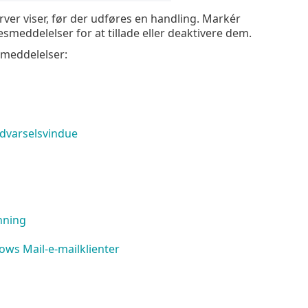
ver viser, før der udføres en handling. Markér
esmeddelelser for at tillade eller deaktivere dem.
esmeddelelser:
advarselsvindue
nning
ows Mail-e-mailklienter