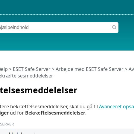
jælp
>
ESET Safe Server
>
Arbejde med ESET Safe Server
>
Av
ekræftelsesmeddelelser
telsesmeddelelser
stere bekræftelsesmeddelelser, skal du gå til
Avanceret ops
iger
ud for
Bekræftelsesmeddelelser
.