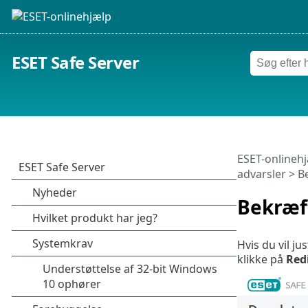
ESET Safe Server
ESET-onlineh
advarsler
> B
Bekræf
Hvis du vil ju
klikke på
Red