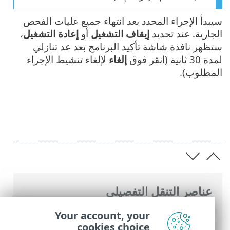
سيبدأ الإجراء المحدد بعد انتهاء جميع عليات الفحص
الجارية. عند تحديد
إيقاف التشغيل
أو
إعادة التشغيل
،
ستظهر نافذة شاشة تأكيد البرنامج بعد عد تنازلي
لمدة 30 ثانية (انقر فوق
إلغاء
لإلغاء تنشيط الإجراء
المطلوب).
عناصر التنقل التفصيلي
تعليمات ESET عبر الإنترنت
>
ESET Safe
Your account, your
Server
>
التعامل مع ESET Safe Server
>
cookies choice