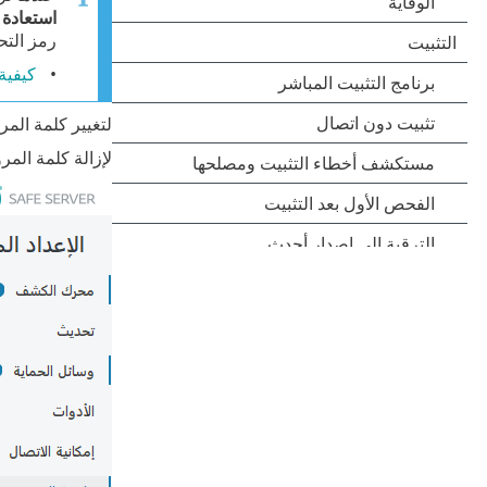
استعادة 
رمز التح
كيفية 
لتغيير كلمة المر
لإزالة كلمة المر