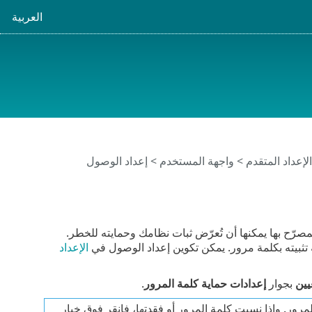
العربية
لإعداد المتقدم
>
واجهة المستخدم
> إعداد الوصول
التعديلات غير المصرّح بها يمكنها أن تُعرّض ثبات نظامك وحمايته للخطر.
الإعداد
يين
بجوار
إعدادات حماية كلمة المرور
.
مرور. وإذا نسيت كلمة المرور أو فقدتها، فانقر فوق خيار