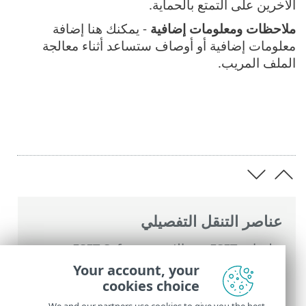
الآخرين على التمتع بالحماية.
ملاحظات ومعلومات إضافية
- يمكنك هنا إضافة
معلومات إضافية أو أوصاف ستساعد أثناء معالجة
الملف المريب.
عناصر التنقل التفصيلي
تعليمات ESET عبر الإنترنت
>
ESET Safe
Server
>
التعامل مع ESET Safe Server
>
Your account, your
الأدوات
>
إرسال عينة للتحليل
> إرسال عينة
cookies choice
للتحليل - موقع نتيجة إيجابية خاطئة