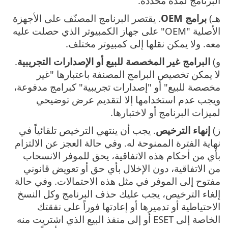
البرنامج لمدة محددة.
هـ)
برامج OEM
. يقتصر البرنامج المصنّف على الأجهزة
الأصلية "OEM" على جهاز الكمبيوتر الذي حصلت عليه
معه. ولا يمكن نقلها إلى كمبيوتر مختلف.
و)
البرامج غير المخصصة للبيع أو الإصدارات التجريبية
.
لا يمكن تخصيص البرامج المصنفة باعتبارها "غير
مخصصة للبيع" أو "إصدارات تجريبية" كبرامج مدفوعة،
ويجب عدم استخدامها إلا لتقديم عرض توضيحي
لميزات البرنامج أو لاختبارها.
ز)
إنهاء الترخيص
. يجب أن ينتهي الترخيص تلقائياً في
نهاية الفترة الممنوحة له. وفي حالة العجز عن الالتزام
بأي من أحكام هذه الاتفاقية، يحق للموفر الانسحاب
من الاتفاقية، دون الإخلال بأي حق أو تعويض قانوني
مفتوح إلى الموفر في مثل هذه الاحتمالات. وفي حالة
إلغاء الترخيص، يجب عليك حذف البرنامج وكل النسخ
الاحتياطية أو تدميرها أو إعادتها فوراً على نفقتك
الخاصة إلى ESET أو إلى منفذ البيع الذي اشتريت منه