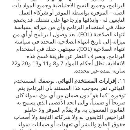
البرنامج، وجميع النسخ الاحتياطية وجميع المواد ذات
الصلة - الموفرة بواسطة الموفر أو شركاء العمل
التابعين له - وإتلافها وإرجاعها على نفقتك. قد يخضع
حقك في استخدام البرنامج وأي من ميزاته لسياسة
انتهاء الصلاحية (EOL). بعد وصول البرنامج أو أي من
ميزاته إلى تاريخ انتهاء الصلاحية المحدد في سياسة
انتهاء الصلاحية (EOL)، سينتهي حقك في استخدام
البرنامج. وبصرف النظر عن طريقة فسخ هذه
الاتفاقية، تظل أحكام المواد 7 و8 و11 و13 و20 و22
سارية لمدة غير محددة.
11.
إقرارات المستخدم النهائي
. بوصفك المستخدم
النهائي، تقر بموجب هذا المستند بأن البرنامج يتم
توفيره "كما هو" دون ضمان من أي نوع، سواء كان
صريحاً أو ضمنياً، وإلى الحد الأقصى الذي يسمح به
القانون المعمول به. ولا يقدِّم الموفر ولا حاملو
التراخيص التابعون له ولا شركاته التابعة ولا أصحاب
حقوق الطبع والنشر أي تعهدات أو ضمانات سواء