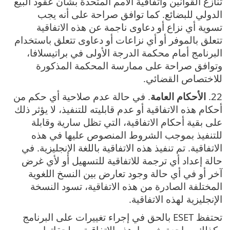
تنازع القوانين واتفاقية الأمم المتحدة بشأن عقود البيع
الدولي للبضائع. كما توافق صراحة على أنه يجب
تسوية أي نزاع أو دعاوى ناجمة عن هذه الاتفاقية
تتعلق بالموفر أو أي نزاعات أو دعاوى تتعلق باستخدام
البرنامج أمام محكمة الدرجة الأولى في براتيسلافا،
وتوافق صراحة على ممارسة المحكمة المذكورة
للاختصاص القضائي.
22.
الأحكام العامة
. في حالة عدم صلاحية أي حكم من
أحكام هذه الاتفاقية أو عدم قابليته للتنفيذ، لا يؤثر ذلك
على بقية أحكام الاتفاقية، التي تظل سارية وقابلة
للتنفيذ بموجب الشروط المنصوص عليها في هذه
الاتفاقية‎. تم تنفيذ هذه الاتفاقية باللغة الإنجليزية. في
حالة إعداد أي ترجمة للاتفاقية للتسهيل أو لأي غرض
آخر أو في أي حالة وجود تعارض بين النسخ اللغوية
المختلفة الصادرة من هذه الاتفاقية، تسود النسخة
الإنجليزية لهذه الاتفاقية.
تحتفظ ESET بالحق في إجراء تغييرات على البرنامج
وكذلك مراجعة شروط هذه الاتفاقية وملحقاتها