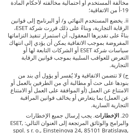
مخالفة المستخدم أو احتمالية مخالفته لأحكام المادة
19-أ من الاتفاقية؛
ii. يخضع المستخدم النهائي و/ أو البرنامج إلى قوانين
الرقابة التجارية، وبناءً على ذلك قررت شركة ESET،
بناءً على تقديرها المعقول، أن استمرار تنفيذ التزاماتها
المفروضة بموجب الاتفاقية يمكن أن يؤدي إلى انتهاك
سياسات شركة ESET أو الشركات التابعة لها أو
التعرض للعواقب السلبية بموجب قوانين الرقابة
التجارية.
ج) لا تتضمن الاتفاقية ولا يُفسر أو يؤول أي بند من
بنودها على حث أو مطالبة أي من الطرفين بالعمل أو
الامتناع عن العمل (أو الموافقة على العمل أو الامتناع
عن العمل) بما يتعارض أو يخالف قوانين المراقبة
التجارية السارية.
20.
الإخطارات
. يجب إرسال جميع الإخطارات
والبرامج والوثائق المرتجعة إلى العنوان التالي: ESET,
spol. s r. o., Einsteinova 24, 85101 Bratislava,