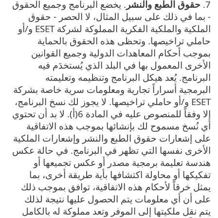
7.
حقوق الطبع والنشر
. يخضع البرنامج وجميع الحقوق
- بما في ذلك على سبيل المثال، لا الحصر - حقوق
الملكية والملكية الفكرية المملوكة لشركة ESET و/أو
حاملي تراخيصها. وتحظى هذه الحقوق بالحماية
بموجب أحكام المعاهدات الدولية وجميع القوانين
الأخرى المعمول بها في البلد الذي يُستخدَم فيه
البرنامج. يُعد هيكل البرنامج وتنظيمه وتعليمته
البرمجية أسراراً تجارية ومعلومات سرية خاصة بشركة
ESET و/أو حاملي تراخيصها. لا يجوز لك نسخ البرنامج،
إلا وفقاً للمنصوص عليه في المادة 6(أ). لا بد أن تحتوي
أي نُسخ مسموح لك بإنشائها بموجب هذه الاتفاقية
على إشعارات حقوق الطبع والنشر وإشعارات الملكية
الأخرى نفسها التي تظهر في البرنامج. في حالة عكس
هندسة تعليمة برمجية مصدر أو عكس تجميعها أو
تفكيكها أو محاولة اكتشافها بأية طريقة أخرى، بما
يمثل خرقاً لأحكام هذه الاتفاقية، توافق بموجب ذلك
على أن أي معلومات يتم الحصول عليها نتيجة لذلك
يتم نقل ملكيتها إلى الموفر وتعد مملوكة له بالكامل