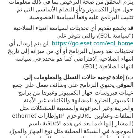
يلزم التحقق من صحة الترخيص بما في ذلك معلومات
حول جهاز الكمبيوتر و/أو النظام الأساسي التي تم
تثبيت البرنامج عليه وفقاً لسياسة الخصوصية.
قد يخضع تقديم أي تحديثات لسياسة انتهاء الصلاحية
("سياسة EOL)، والتي تتوفر على
https://go.eset.com/eol_home
. لن يتم إرسال أي
تحديثات بعد وصول البرنامج أو أي من ميزاته إلى تاريخ
انتهاء الصلاحية الافتراضي كما هو محدد في سياسة
انتهاء الصلاحية (EOL).
ب‎)
إعادة توجيه حالات التسلل والمعلومات إلى
الموفر.
يحتوي البرنامج على وظائف تعمل على جمع
عينات فيروسات جهاز الكمبيوتر وغيرها من برامج
الكمبيوتر الضارة المشابهة والكائنات غير الآمنة
والمريبة وغير المرغوبة والمسببة للمشكلات مثل
الملفات وعناوين URL ‎وحزم IP ‎وإطارات ethernet
(‎المشار إليها فيما بعد في هذه الاتفاقية باسم
الموجودة في الشبكة المحلية مثل نوع الجهاز والمورّد