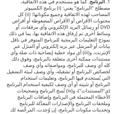
1.
البرنامج
. كما هو مستخدم في هذه الاتفاقية،
مصطلح "البرنامج" يعني: (i) برنامج الكمبيوتر
المصاحب لهذه الاتفاقية وجميع مكوناتها؛ (ii) كل
محتويات الأقراص أو الأقراص المضغوطة أو أقراص
DVD أو رسائل البريد الإلكتروني وأي مرفقات، أو
وسائط أخرى تم إرفاق هذه الاتفاقية بها، بما في ذلك
نموذج التعليمات البرمجية للبرنامج المتوفر في ناقل
بيانات أو المرسَل عبر بريد إلكتروني أو المنزَل عبر
الإنترنت، و(iii) أي مواد خطية إيضاحية ذات صلة وأي
مستندات ممكنة أخرى متعلقة بالبرنامج، وفوق ذلك
كله أي وصف للبرنامج، ومواصفاته وأي وصف
لخصائص البرنامج أو تشغيله، وأي وصف لبيئة التشغيل
التي يُستخدم فيها البرنامج، وتعليمات استخدام
البرنامج أو تثبيته أو أي وصف لكيفية استخدام البرنامج
(ي"المستندات")، و(iv) نُسخ البرنامج وتصحيحات
الأخطاء المحتملة في البرنامج وإضافات البرنامج
وملحقات البرنامج والإصدارات المعدَّلة للبرنامج
وتحديثات مكونات البرنامج، إن وُجدت، المرخَّصة لك