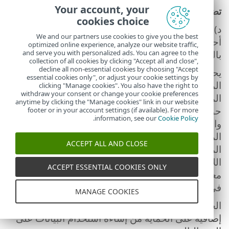
Your account, your
تضاف إلى الاتفاقية
cookies choice
د)
تقييم الأمان للأجهزة المتصلة بالشبكة.
تنطبق
We and our partners use cookies to give you the best
أحكام إضافية على تقييم الأمان للأجهزة المتصلة
optimized online experience, analyze our website traffic,
and serve you with personalized ads. You can agree to the
بالشبكة على النحو التالي:
collection of all cookies by clicking "Accept all and close",
decline all non-essential cookies by choosing "Accept
يحتوي البرنامج على وظيفة للتحقق من أمان الشبكة
essential cookies only", or adjust your cookie settings by
المحلية للمستخدم النهائي وأمن الأجهزة في الشبكة
clicking "Manage cookies". You also have the right to
withdraw your consent or change your cookie preferences
المحلية والتي تتطلب اسم الشبكة المحلية ومعلومات
anytime by clicking the "Manage cookies" link in our website
حول الأجهزة في الشبكة المحلية مثل التواجد والنوع
footer or in your account settings (if available). For more
.
information, see our
Cookie Policy
والاسم وعنوان IP وعنوان MAC للجهاز في الشبكة
المحلية فيما يتعلق بمعلومات الترخيص. تتضمن
ACCEPT ALL AND CLOSE
المعلومات أيضاً نوع الأمان اللاسلكي ونوع التشفير
اللاسلكي لأجهزة التوجيه. قد توفر هذه الوظيفة أيضاً
ACCEPT ESSENTIAL COOKIES ONLY
معلومات تتعلق بتوفر حل برامج الأمان لتأمين الأجهزة
في الشبكة المحلية.
MANAGE COOKIES
الحماية من إساءة استخدام البيانات تنطبق أحكام
إضافية على الحماية من إساءة استخدام البيانات على