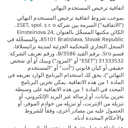
اتفاقية ترخيص المستخدم النهائي
بموجب شروط اتفاقية ترخيص المستخدم النهائي
("الاتفاقية") المبرمة بين شركة ESET, spol. s r. o..
الكائن مكتبها المسجَّل بالعنوان Einsteinova 24,
85101 Bratislava, Slovak Republic، والمسجَّلة في
السجل التجاري للمحكمة الجزئية لمدينة براتيسلافا،
قسم Sro، برقم القيد 3586/B، ورقم تعريف الشركة:
31333532 ("ESET" أو "المزود") وبينك أو أي شخص
حقيقي أو كيان قانوني ("أنت" أو "المستخدم
النهائي")، يحق لك استخدام البرنامج الوارد تعريفه في
المادة 1 من هذه الاتفاقية. يمكن تخزين البرنامج
المحدد في المادة 1 من هذه الاتفاقية على وسيطة
تخزين بيانات، أو إرساله عبر البريد الإلكتروني، أو
تنزيله من الإنترنت، أو تنزيله من خوادم الموفر، أو
الحصول عليه من مصادر أخرى، وفقاً للشروط
والأحكام المحددة أدناه.
هذه اتفاقية حول حقوق المستخدم النهائي، وليست