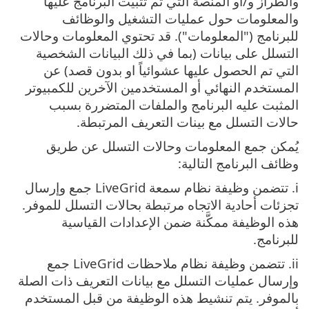
والطراز و‎/‎أو المنصة التي تم تثبيت البرنامج عليها
والمعلومات حول عمليات التشغيل والوظائف
للبرنامج (‎"المعلومات‎"). قد تحتوي المعلومات وحالات
التسلل على بيانات ‎(‎بما في ذلك البيانات الشخصية
التي تم الحصول عليها عشوائياً او بدون قصد‎) ‎عن
المستخدم النهائي أو المستخدمين الآخرين للكمبيوتر
المثبت عليه البرنامج والملفات المتضررة بسبب
حالات التسلل مع بينات التعريف المرتبطة‎.
يُمكن جمع المعلومات وحالات التسلل عن طريق
وظائف البرنامج التالية‎:
i. تتضمن وظيفة نظام سمعة LiveGrid جمع وإرسال
تجزئات أحادية الاتجاه مرتبطة بحالات التسلل للموفر.
هذه الوظيفة ممكَّنة ضمن الإعدادات القياسية
للبرنامج‎.
ii. تتضمن وظيفة نظام ملاحظات LiveGrid جمع
وإرسال عمليات التسلل مع بيانات التعريف ذات الصلة
بالموفر. يتم تنشيط هذه الوظيفة من قبل المستخدم