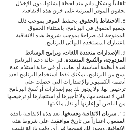
تلقائياً وبشكلٍ دائم منذ لحظة إنشائها، دون الإخلال
بحقوق الموفر المترتبة على خرق هذه الاتفاقية‎.
8.
الاحتفاظ بالحقوق
. يحتفظ الموفر بموجب ذلك
بجميع الحقوق في البرنامج، باستثناء الحقوق
الممنوحة لك صراحةً بموجب شروط هذه الاتفاقية
باعتبارك المستخدم النهائي للبرنامج.
9.
الإصدارات متعددة اللغات، وبرامج الوسائط
المزدوجة، والنُسخ المتعددة
. في حالة دعم البرنامج
لعدة أنظمة أساسية أو لغات، أو في حالة استلام عدة
نسخ من البرنامج، يمكنك فقط استخدام البرنامج لعدد
أنظمة الكمبيوتر والإصدارات التي حصلت على
ترخيص لها. ولا يجوز لك بيع إصدارات أو نُسخ البرنامج
التي لا تستخدمها، ولا تأجيرها أو استئجارها أو ترخيصها
من الباطن أو إعارتها أو نقل ملكيتها.
10.
سريان الاتفاقية وفسخها‎.
تعد هذه الاتفاقية نافذة
المفعول اعتباراً من تاريخ موافقتك على شروط هذه
الاتفاقية‎. ويجوز لك فسخها في أي وقت بإزالة تثبيت