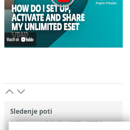
Sledenje poti
Spletna pomoč družbe ESET
>
ESET Smart