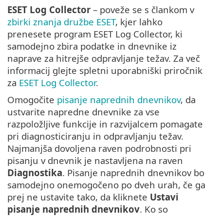
ESET Log Collector
– poveže se s člankom v
zbirki znanja družbe ESET
, kjer lahko
prenesete program ESET Log Collector, ki
samodejno zbira podatke in dnevnike iz
naprave za hitrejše odpravljanje težav. Za več
informacij glejte spletni uporabniški priročnik
za
ESET Log Collector
.
Omogočite
pisanje naprednih dnevnikov
, da
ustvarite napredne dnevnike za vse
razpoložljive funkcije in razvijalcem pomagate
pri diagnosticiranju in odpravljanju težav.
Najmanjša dovoljena raven podrobnosti pri
pisanju v dnevnik je nastavljena na raven
Diagnostika
. Pisanje naprednih dnevnikov bo
samodejno onemogočeno po dveh urah, če ga
prej ne ustavite tako, da kliknete
Ustavi
pisanje naprednih dnevnikov
. Ko so