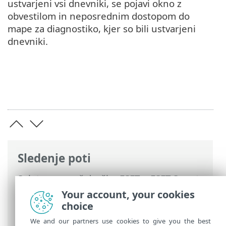
ustvarjeni vsi dnevniki, se pojavi okno z
obvestilom in neposrednim dostopom do
mape za diagnostiko, kjer so bili ustvarjeni
dnevniki.
Sledenje poti
Spletna pomoč družbe ESET
>
ESET Smart
Security Premium
>
Delo s programom
Your account, your cookies
ESET Smart Security Premium
>
Pomoč in
choice
podpora
> Tehnična podpora
We and our partners use cookies to give you the best