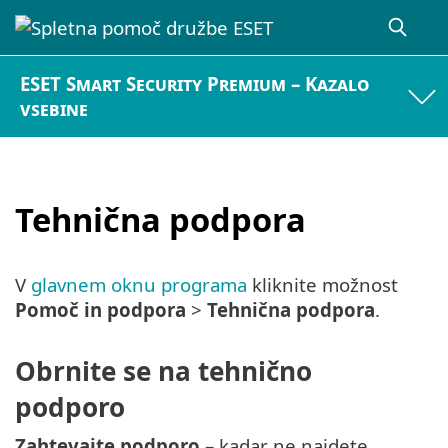
ESET Smart Security Premium – Kazalo
vsebine
Tehnična podpora
V
glavnem oknu programa
kliknite možnost
Pomoč in podpora
>
Tehnična podpora
.
Obrnite se na tehnično
podporo
Zahtevajte podporo
– kadar ne najdete