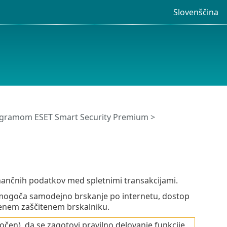
Slovenščina
ogramom ESET Smart Security Premium
>
inančnih podatkov med spletnimi transakcijami.
o omogoča samodejno brskanje po internetu, dostop
v enem zaščitenem brskalniku.
en), da se zagotovi pravilno delovanje funkcije