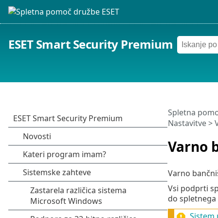
ESET Smart Security Premium
Spletna pomo
Nastavitve
>
Varno b
Varno bančniš
Vsi podprti s
do spletnega 
Sistem 