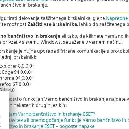
ančništvo in brskanje.
igurirati delovanje zaščitenega brskalnika, glejte
Napredne n
ite možnost
Zaščiti vse brskalnike
, lahko do zaščitenega 
no bančništvo in brskanje
ali tako, da kliknete namizno 
 je privzet v sistemu Windows, se zažene v varnem načinu.
brskanje je nujna uporaba šifrirane komunikacije s protok
ednji brskalniki:
Explorer 8.0.0.0+
 Edge 94.0.0.0+
hrome 94.0.0.0+
irefox 67.0.0.0+
5.114.0+
bnosti o funkcijah Varno bančništvo in brskanje najdete v 
čini in nekaterih drugih jezikih:
rabljam Varno bančništvo in brskanje ESET?
d
zaustavitev ali onemogočanje funkcije Varno bančništvo in
h
nčništvo in brskanje ESET – pogoste napake
y