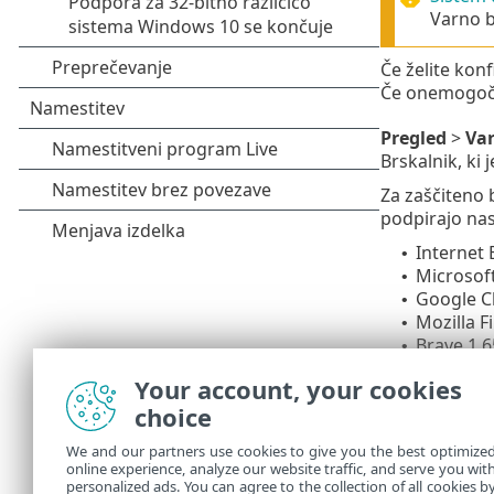
Varno b
Če želite konf
Če onemogoč
Pregled
>
Var
Brskalnik, ki
Za zaščiteno 
podpirajo nasl
Internet 
•
Microsoft
•
Google C
•
Mozilla F
•
Brave 1.6
•
Dodatne podro
Your account, your cookies
voljo v angleš
choice
Kako upo
•
We and our partners use cookies to give you the best optimize
Začasna 
•
online experience, analyze our website traffic, and serve you wit
Varno ba
•
personalized ads. You can agree to the collection of all cookies b