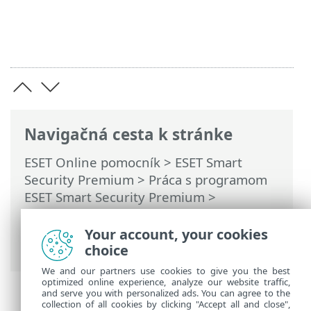
Navigačná cesta k stránke
ESET Online pomocník
>
ESET Smart
Security Premium
>
Práca s programom
ESET Smart Security Premium
>
Nastavenia
>
Bezpečnostné nástroje
>
Anti-Theft
> Dialógové okná – Anti-Theft >
Your account, your cookies
Zadajte názov zariadenia
choice
We and our partners use cookies to give you the best
optimized online experience, analyze our website traffic,
and serve you with personalized ads. You can agree to the
collection of all cookies by clicking "Accept all and close",