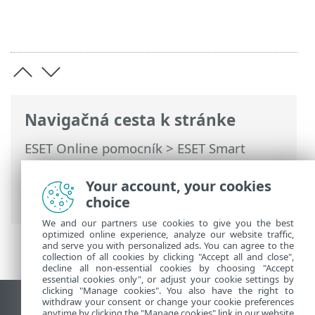
Navigačná cesta k stránke
ESET Online pomocník
>
ESET Smart
Security Premium
>
Práca s programom
ESET Smart Security Premium
>
Nástroje
Your account, your cookies
> Vybrať vzorku na analýzu
choice
We and our partners use cookies to give you the best
optimized online experience, analyze our website traffic,
and serve you with personalized ads. You can agree to the
collection of all cookies by clicking "Accept all and close",
decline all non-essential cookies by choosing "Accept
essential cookies only", or adjust your cookie settings by
clicking "Manage cookies". You also have the right to
withdraw your consent or change your cookie preferences
Zobraziť stránku ako na počítači
anytime by clicking the "Manage cookies" link in our website