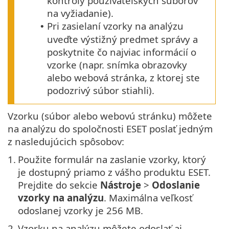
kontroly používateľských súborov
na vyžiadanie).
Pri zasielaní vzorky na analýzu
•
uveďte výstižný predmet správy a
poskytnite čo najviac informácií o
vzorke (napr. snímka obrazovky
alebo webová stránka, z ktorej ste
podozrivý súbor stiahli).
Vzorku (súbor alebo webovú stránku) môžete
na analýzu do spoločnosti ESET poslať jedným
z nasledujúcich spôsobov:
1.
Použite formulár na zaslanie vzorky, ktorý
je dostupný priamo z vášho produktu ESET.
Prejdite do sekcie
Nástroje
>
Odoslanie
vzorky na analýzu
. Maximálna veľkosť
odoslanej vzorky je 256 MB.
2.
Vzorku na analýzu môžete odoslať aj