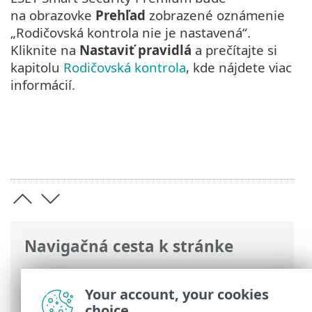
na obrazovke
Prehľad
zobrazené oznámenie
„Rodičovská kontrola nie je nastavená“.
Kliknite na
Nastaviť pravidlá
a prečítajte si
kapitolu
Rodičovská kontrola
, kde nájdete viac
informácií.
Navigačná cesta k stránke
ESET Online pomocník
>
ESET Smart
Security Premium
>
Ako začať
>
Your account, your cookies
Rodičovská kontrola
choice