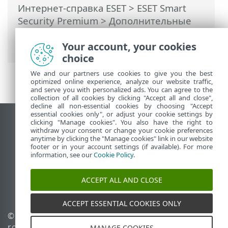
Интернет-справка ESET
>
ESET Smart
Security Premium
>
Дополнительные
настройки
>
Интерфейс пользователя
> Поддержка средств чтения с экрана
Your account, your cookies
choice
We and our partners use cookies to give you the best
optimized online experience, analyze our website traffic,
and serve you with personalized ads. You can agree to the
collection of all cookies by clicking "Accept all and close",
decline all non-essential cookies by choosing "Accept
essential cookies only", or adjust your cookie settings by
clicking "Manage cookies". You also have the right to
Использовать сайт для ПК
withdraw your consent or change your cookie preferences
End of Life
anytime by clicking the "Manage cookies" link in our website
footer or in your account settings (if available). For more
База знаний ESET
information, see our
Cookie Policy
.
Форум ESET
ESET Status Portal
ACCEPT ALL AND CLOSE
Региональная поддержка
ACCEPT ESSENTIAL COOKIES ONLY
© 1992 - 2026 ESET, spol. s
Управлять файлами
r.o. - Все права защищены.
cookie
MANAGE COOKIES