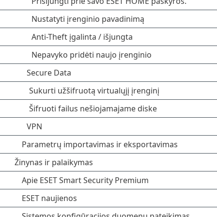
Prisijungti prie savo ESET HOME paskyros.
Nustatyti įrenginio pavadinimą
Anti-Theft įgalinta / išjungta
Nepavyko pridėti naujo įrenginio
Secure Data
Sukurti užšifruotą virtualųjį įrenginį
Šifruoti failus nešiojamajame diske
VPN
Parametrų importavimas ir eksportavimas
Žinynas ir palaikymas
Apie ESET Smart Security Premium
ESET naujienos
Sistemos konfigūracijos duomenų pateikimas