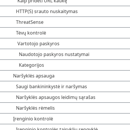
Kaip pridėti URL kaukę
HTTP(S) srauto nuskaitymas
ThreatSense
Tėvų kontrolė
Vartotojo paskyros
Naudotojo paskyros nustatymai
Kategorijos
Naršyklės apsauga
Saugi bankininkystė ir naršymas
Naršyklės apsaugos leidimų sąrašas
Naršyklės rėmelis
Įrenginio kontrolė
Įrenginio kontrolės taisyklių rengyklė