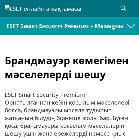
ESET Smart Security Premium – Мазмұны
Брандмауэр көмегімен
мәселелерді шешу
ESET Smart Security Premium
Орнатылғаннан кейін қосылым мәселелері
болса, брандмауэры мәселе тудырып
жатқанын білудің бірнеше жолы бар. Бұған
қоса, брандмауэры қосылым мәселелерін
шешу үшін жаңа ережелерді немесе қиыс