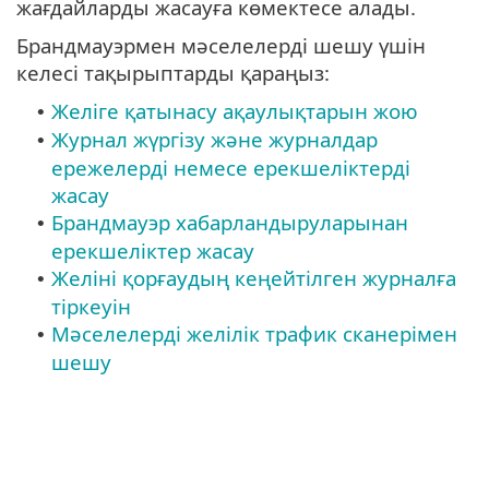
жағдайларды жасауға көмектесе алады.
Брандмауэрмен мәселелерді шешу үшін
келесі тақырыптарды қараңыз:
Желіге қатынасу ақаулықтарын жою
•
Журнал жүргізу және журналдар
•
ережелерді немесе ерекшеліктерді
жасау
Брандмауэр хабарландыруларынан
•
ерекшеліктер жасау
Желіні қорғаудың кеңейтілген журналға
•
тіркеуін
Мәселелерді желілік трафик сканерімен
•
шешу