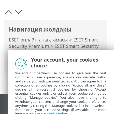
Навигация жолдары
ESET онлайн анықтамасы
>
ESET Smart
Security Premium
>
ESET Smart Security
Premium Бағдарламасымен жұмыс істеу
>
Реттеу
>
Желіні қорғау
> Брандмауэр
Your account, your cookies
көмегімен мәселелерді шешу
choice
We and our partners use cookies to give you the best
optimized online experience, analyze our website traffic,
and serve you with personalized ads. You can agree to the
collection of all cookies by clicking "Accept all and close",
decline all non-essential cookies by choosing "Accept
essential cookies only", or adjust your cookie settings by
clicking "Manage cookies". You also have the right to
withdraw your consent or change your cookie preferences
Жұмыс үстеліндегі сайтты қарау
anytime by clicking the "Manage cookies" link in our website
footer or in your account settings (if available). For more
End of Life
information, see our
Cookie Policy
.