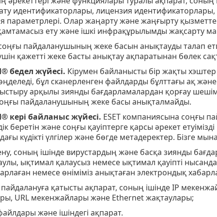
ің әрекеттері және функциялары туралы ақпарат, соның
нату идентификаторлары, лицензия идентификаторлары,
 параметрлері. Олар жаңарту және жаңғырту қызметтері
і қамтамасыз ету және ішкі инфрақұрылымды жақсарту ма
 соңғы пайдаланушының жеке басын анықтауды талап етп
шін қажетті жеке басты анықтау ақпаратынан бөлек сақта
d®
бедел жүйесі.
Кірумен байланысты бір жақты хэштер E
ңделеді, бұл сканерленген файлдарды бұлттағы ақ және 
ыстыру арқылы зиянды бағдарламалардан қорғау шешімде
оңғы пайдаланушының жеке басы анықталмайды.
d®
кері байланыс жүйесі.
ESET компаниясына соңғы пай
дік беретін және соңғы қауіптерге қарсы әрекет етуімізд
дағы күдікті үлгілер және бөгде метадеректер. Бізге мы
ену, соның ішінде вирустардың және басқа зиянды бағд
ақаулы, ықтимал қалаусыз немесе ықтимал қауіпті нысанд
барлаған немесе өніміміз анықтаған электрондық хабарл
 пайдалануға қатысты ақпарат, соның ішінде IP мекенжа
ы, URL мекенжайлары және Ethernet жақтаулары;
файлдары және ішіндегі ақпарат.