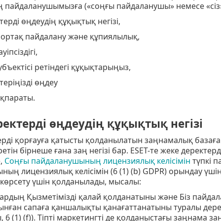
дің пайдаланушымызға («соңғы пайдаланушы» немесе «сі
ерді өңдеудің құқықтық негізі,
 ортақ пайдалану және құпиялылық,
уіпсіздігі,
убъектісі ретіндегі құқықтарыңыз,
теріңізді өңдеу
қпараты.
ектерді өңдеудің құқықтық негізі
ерді қорғауға қатысты қолданылатын заңнамалық базаға
етін бірнеше ғана заң негізі бар. ESET-те жеке деректерді
,
Соңғы пайдаланушының лицензиялық келісімін
түпкі 
ың лицензиялық келісімін (6 (1) (b) GDPR) орындау үші
 көрсету үшін қолданылады, мысалы:
рдың Қызметімізді қалай қолданатыны және Біз пайдала
сынған сапаға қаншалықты қанағаттанатыны туралы дерек
 6 (1) (f)). Тіпті маркетингті де қолданыстағы заңнама з