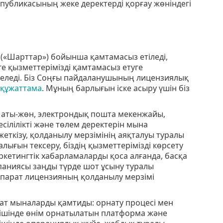
спубликасының жеке деректердi қорғау жөнiндегi
 («Шарттар») бойынша қамтамасыз етіледі,
зге қызметтерімізді қамтамасыз етуге
келеді. Біз Соңғы пайдаланушының лицензиялық
құжаттама
. Мұның барлығын іске асыру үшін біз
аты-жөн, электрондық пошта мекенжайы,
сілілікті және төлем деректерін мына
жеткізу, қолданылу мерзімінің аяқталуы туралы
алығын тексеру, біздің қызметтерімізді көрсету
ркетингтік хабарламаларды қоса алғанда, басқа
паниясы заңды түрде шот ұсыну туралы
ақпарат лицензияның қолданылу мерзiмi
ат мыналарды қамтиды: орнату процесі мен
 ішінде өнім орнатылатын платформа және