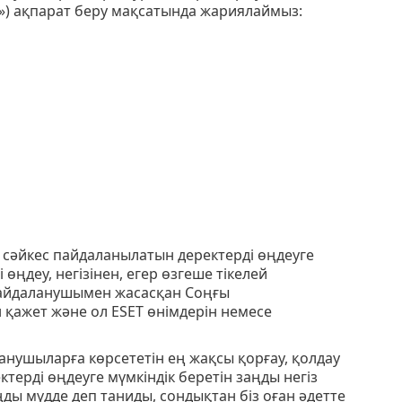
з») ақпарат беру мақсатында жариялаймыз:
 сәйкес пайдаланылатын деректерді өңдеуге
 өңдеу, негізінен, егер өзгеше тікелей
пайдаланушымен жасасқан Соңғы
н қажет және ол ESET өнімдерін немесе
нушыларға көрсететін ең жақсы қорғау, қолдау
терді өңдеуге мүмкіндік беретін заңды негіз
аңды мүдде деп таниды, сондықтан біз оған әдетте