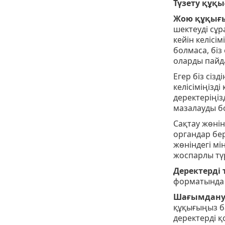
Түзету құқы
Жою құқығы
шектеуді сұра
кейін келісі
болмаса, біз 
оларды пайд
Егер біз сіз
келісіміңізд
деректеріңізд
мазалауды бо
Сақтау жөнi
органдар берг
жөнiндегi мi
жоспарлы тү
Деректерді
форматында 
Шағымдану
құқығыңыз ба
деректерді қ