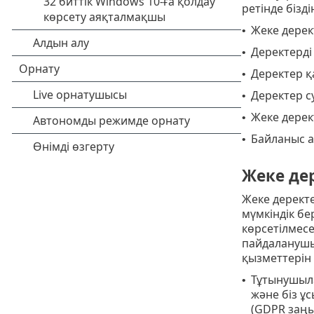
ретінде біз
Жеке дерект
•
Деректерді
•
Деректер қа
•
Деректер с
•
Жеке дерек
•
Байланыс а
•
Жеке дер
Жеке дерект
мүмкіндік бер
көрсетілмесе
пайдаланушын
қызметтерін
Тұтынушыла
•
және біз ұ
(GDPR заңы,