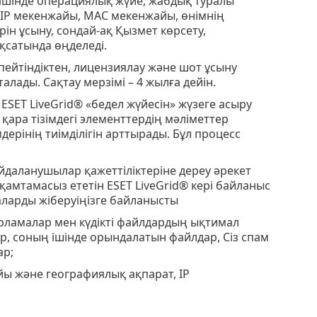
 ішінде операциялық жүйе, жабдық туралы
 IP мекенжайы, MAC мекенжайы, өнімнің
н ұсыну, сондай-ақ Қызмет көрсету,
қсатында өңделеді.
ейтіндіктен, лицензиялау және шот ұсыну
лады. Сақтау мерзімі – 4 жылға дейін.
SET LiveGrid® «бедел жүйесін» жүзеге асыру
қара тізімдегі элементтердің мәліметтер
рінің тиімділігін арттырады. Бұл процесс
даланушылар қажеттіліктеріне дереу әрекет
і қамтамасыз ететін ESET LiveGrid® кері байланыс
наларды жіберуіңізге байланысты
арламалар мен күдікті файлдардың ықтимал
ар, соның ішінде орындалатын файлдар, Сіз спам
ар;
йы және географиялық ақпарат, IP