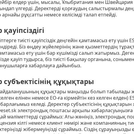
кейбір елдер үшін, мысалы, Ұлыбритания мен Швейцария
ындап үлгерді. Деректерді қорғаудың салыстырмалы дең
р арнайы рұқсатты немесе келісімді талап етпейді.
 қауіпсіздігі
птерге тиісті қауіпсіздік деңгейін қамтамасыз ету үшін
діреді. Біз өңдеу жүйелерінің және қызметтердің тұрақт
қамтамасыз ету үшін бар күшімізді салып жатырмыз. Де
ңізде қауіп тудырса, біз тиісті бақылау органына, соныме
ланушыларға хабарлауға дайынбыз.
р субъектісінің құқықтары
 пайдаланушының құқықтары маңызды болып табылады жә
келген елінен немесе ЕО-ға кірмейтін кез келген елден) E
абарлағымыз келеді. Деректер субъектісінің құқықтарын 
eset.sk электрондық поштасы арқылы хабарласуыңызға
дай мәліметтерді сұраймыз: Аты-жөніңіз, электрондық 
цензия кілті немесе клиент нөмірі және компанияның тиесі
ктеріңізді жібермеуіңізді сұраймыз. Сіздің сұрауыңызды