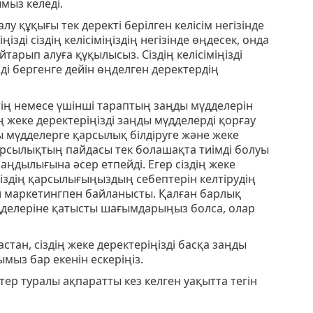
мыз келеді.
лу құқығы тек деректі берілген келiсiм негiзiнде
зді сіздің келісіміңіздің негізінде өңдесек, онда
йтарып алуға құқылысыз. Сіздің келісіміңізді
ді бергенге дейін өңделген деректердің
тің немесе үшінші тараптың заңды мүдделерін
ң жеке деректеріңізді заңды мүдделерді қорғау
ңды мүдделерге қарсылық білдіруге және жеке
 қарсылықтың пайдасы тек болашақта тиімді болуы
аңдылығына әсер етпейді. Егер сіздің жеке
сіздің қарсылығыңыздың себептерін келтірудің
ей маркетингпен байланысты. Қалған барлық
мүдделеріне қатысты шағымдарыңыз болса, олар
стан, сіздің жеке деректеріңізді басқа заңды
мыз бар екенін ескеріңіз.
ктер туралы ақпаратты кез келген уақытта тегін