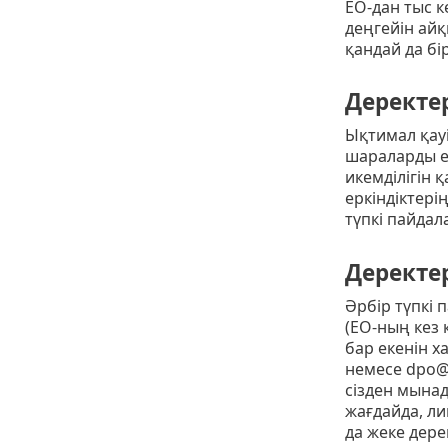
ЕО-дан тыс 
деңгейін айқ
қандай да бі
Деректер
Ықтимал қауі
шараларды ен
икемділігін 
еркіндіктері
түпкі пайда
Деректе
Әрбір түпкі
(ЕО-ның кез 
бар екенін х
немесе dpo@
сізден мына
жағдайда, ли
да жеке дере