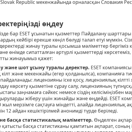
7, Slovak Republic мекенжайында орналасқан Словакия Ре
ектеріңізді өңдеу
мізде бар ESET ұсынатын қызметтер Пайдалану шарттары
лардың кейбірі ерекше көңіл бөлуді талап етуі мүмкін. Сі
деректерді жинау туралы қосымша мәліметтер бергіміз 
және өнімде сипатталған әртүрлі қызметтерді көрсетеміз,
тты жинауымыз қажет:
у және шот ұсыну туралы деректер.
ESET компаниясы 
кілт және мекенжайы (егер қолданылса), компанияға тие
пайдаланады: лицензияны іске қосу, лицензиялық кілтті 
олдау көрсету қызметіне сұрау салу, лицензияның түпнұсқ
стағы заңнамаға сәйкес немесе сіздің келісіміңізбен ма
дыруларды жіберу үшін жинайды және өңдейді. ESET ком
 жыл мерзiмге сақтауға мiндеттi, алайда лицензиялық 
iн 12 айдан кешiктiрiлмей анонимдi түрде берiледi.
не басқа статистикалық мәліметтер.
Өңделген ақпар
 қатысты басқа статистиканы қамтитын ақпарат, соның