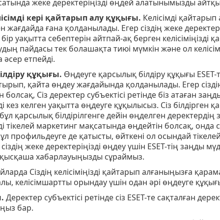
сатында жеке деректеріңізді өңдей алатынымызды айтқы
лiсiмді керi қайтарып алу құқығы.
Келiсiмдi қайтарып а
 жағдайда ғана қолданылады. Егер сіздің жеке деректеріңі
 бір уақытта себептерін айтпай-ақ берген келісіміңізді қа
дың пайдасы тек болашақта тиюі мүмкін және ол келісім
әсер етпейді.
ілдіру құқығы.
Өңдеуге қарсылық білдіру құқығы ESET-
отырып, қайта өңдеу жағдайында қолданылады. Егер сізді
н болсақ, Сіз деректер субъектісі ретінде біз атаған за
ді кез келген уақытта өңдеуге құқылысыз. Сіз білдірген
бұл қарсылық білдірілгенге дейін өңделген деректердің з
ді тікелей маркетинг мақсатында өңдейтін болсақ, онда 
Бұл профильдеуге де қатысты, өйткені ол осындай тікел
сіздің жеке деректеріңізді өңдеу үшін ESET-тің заңды 
е қысқаша хабарлауыңызды сұраймыз.
йларда Сіздің келісіміңізді қайтарып алғаныңызға қарама
алы, келісімшартты орындау үшін одан әрі өңдеуге құқығы
.
Деректер субъектісі ретінде сіз ESET-те сақталған дере
ңыз бар.