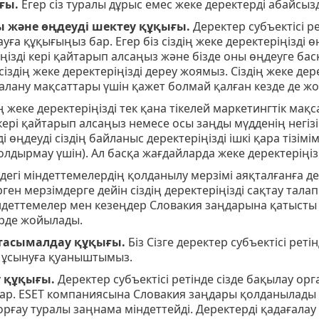
ғы.
Егер сіз туралы дұрыс емес жеке деректерді абайсызд
 және өңдеуді шектеу құқығы.
Деректер субъектісі р
уға құқығыңыз бар. Егер біз сіздің жеке деректеріңізді өң
міңізді кері қайтарып алсаңыз және бізде оны өңдеуге ба
сіздің жеке деректеріңізді дереу жоямыз. Сіздің жеке дер
алану мақсаттары үшін қажет болмай қалған кезде де ж
дің жеке деректеріңізді тек қана тікелей маркетингтік ма
і кері қайтарып алсаңыз немесе осы заңды мүдденің негізін
і өңдеуді сіздің байланыс деректеріңізді ішкі қара тізімі
лдырмау үшін). Ал басқа жағдайларда жеке деректеріңі
ндегi мiндеттемелердiң қолданылу мерзiмi аяқталғанға
ен мерзiмдерге дейiн сіздің деректеріңізді сақтау талап 
ндеттемелер мен кезеңдер Словакия заңдарына қатысты т
рде жойылады.
 тасымалдау құқығы.
Біз Сізге деректер субъектісі реті
ұсынуға қуаныштымыз.
 құқығы.
Деректер субъектісі ретінде сізде бақылау ор
р. ESET компаниясына Словакия заңдары қолданылады жә
орғау туралы заңнама міндеттейді. Деректердi қадағалау ж