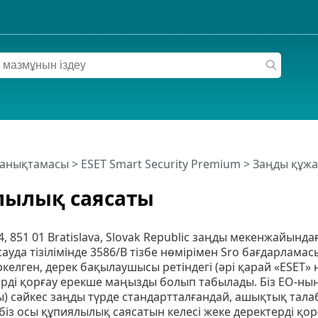
 анықтамасы
>
ESET Smart Security Premium
>
Заңды құжа
лылық саясаты
24, 851 01 Bratislava, Slovak Republic заңды мекенжайын
ауда тізілімінде 3586/B тізбе нөмірімен Sro бағдарлам
келген, дерек бақылаушысы ретіндегі (әрі қарай «ESET» не
рді қорғау ерекше маңызды болып табылады. Біз ЕО-ның
) сәйкес заңды түрде стандартталғандай, ашықтық тала
 біз осы құпиялылық саясатын келесі жеке деректерді қо