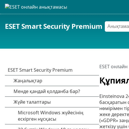
ESET Smart Security Premium
ESET онлайн
Құпия
Einsteinova 
басқаратын с
нөмірімен тір
жеке деректе
(«GDPR» заңы
жеткізу үшін