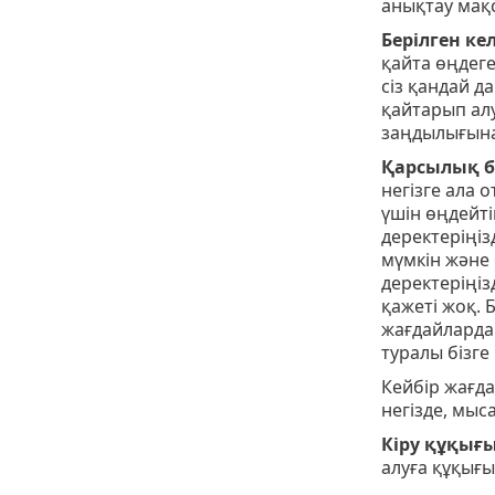
анықтау мақ
Берілген ке
қайта өңдеген
сіз қандай да
қайтарып алу
заңдылығына 
Қарсылық б
негізге ала 
үшін өңдейті
деректеріңіз
мүмкін және 
деректеріңіз
қажеті жоқ. 
жағдайларда 
туралы бізг
Кейбір жағда
негізде, мыс
Кіру құқығы
алуға құқығы