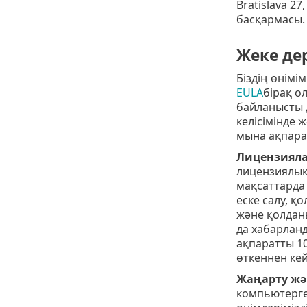
Bratislava 2
басқармасы.
Жеке дер
Біздің өнімі
EULA
бірақ о
байланысты 
келісімінде 
мына ақпара
Лицензияла
лицензиялық 
мақсаттарда 
еске салу, қ
және қолданы
да хабарлан
ақпаратты 10
өткеннен кей
Жаңарту жә
компьютерге