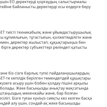
 үшін ЕО деректерді қорғаудың салыстырмалы
гейіне байланысты деректерді осы елдерге беру
 ESET тиісті техникабылқ және ұйымдастырушылық
ы құпиялығын, тұтастығын, қолжетімділігін және
генмен, деректер жылыстап, құқықтарыңыз бен
н бірге деректер субъекттері рөліндегі қатысты
не біз сізге барлық түпкі пайдаланушылардың
SET-те кепілдік берілген төмендегідей құқықтары
жүзеге асыру үшін бізбен қолдау пішіні арқылы
 болады. Жеке басыңызды анықтау мақсатында
поштаңыздың мекенжайы және, бар болған
лігі. Бізге туған күніңіз сияқты кез келген басқа
 өңдей алу үшін, сондай-ақ жеке басыңызды