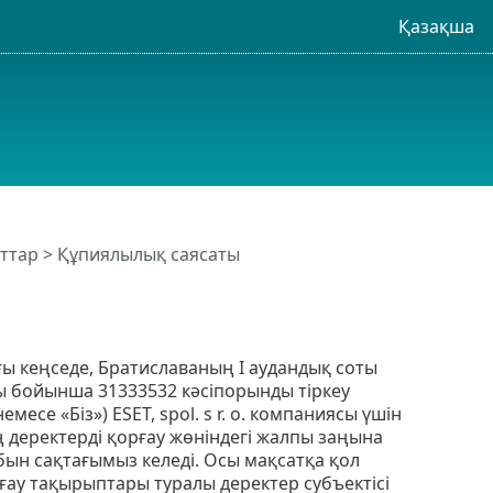
Қазақша
ттар > Құпиялылық саясаты
дағы кеңседе, Братиславаның I аудандық соты
асы бойынша 31333532 кәсіпорынды тіркеу
месе «Біз») ESET, spol. s r. o. компаниясы үшін
 деректерді қорғау жөніндегі жалпы заңына
бын сақтағымыз келеді. Осы мақсатқа қол
рғау тақырыптары туралы деректер субъектісі