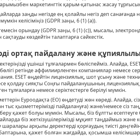
рымызбен маркетингтік қарым-қатынас жасау тұрғысынд
айларда заңды негізде ең қолайлы негіз деп санағанда н
үмкін келісіміңіз (GDPR заңы, 6 (1) (a)).
темесін орындау (GDPR заңы, 6 (1) (с)), мысалы, электр
 сақтауды көздейтін талаптарға сәйкестік.
рді ортақ пайдалану және құпиялыл
ректеріңізді үшінші тұлғалармен бөліспейміз. Алайда, ESE
р бөлігі ретінде аффилиирленген компаниялар немесе с
пания. ESET өңдейтін лицензиялық, шот ұсыну және тех
есе қолдау сияқты Соңғы пайдаланушының лицензиялық 
н тұлғаларға немесе серіктестерге берілуі мүмкін.
еттерін Еуроодақта (ЕО) өңдетуді жөн көреді. Алайда, сіз
н тыс қызметтерімізді пайдалануға) және/немесе сіз та
 беру қажет болуы мүмкін. Мысалы, біз бұлтты есептеуг
йларда біз жеткізушілерімізді мұқият таңдаймыз және 
шаралары арқылы деректерді қорғаудың тиісті деңгейін 
баптарына, қажет болған жағдайда, қосымша келісімшарт