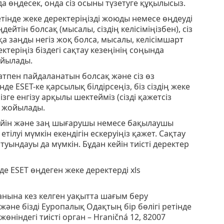
а өңдесек, онда сіз осыны түзетуге құқылысыз.
етінде жеке деректеріңізді жоюды немесе өңдеуді
дейтін болсақ (мысалы, сіздің келісіміңізбен), сіз
сқа заңды негіз жоқ болса, мысалы, келісімшарт
ектеріңіз біздегі сақтау кезеңінің соңында
ойылады.
қсатпен пайдаланатын болсақ және сіз өз
де ESET-ке қарсылық білдірсеңіз, біз сіздің жеке
мізге енгізу арқылы шектейміз (сізді қажетсіз
з жойылады.
 дейiн және заң шығарушы немесе бақылаушы
етiлуi мүмкiн екендiгiн ескеруiңiз қажет. Сақтау
уындауы да мүмкiн. Бұдан кейін тиісті деректер
нде ESET өңдеген жеке деректерді xls
ганына кез келген уақытта шағым беру
не бізді Еуропалық Одақтың бір бөлігі ретінде
өнiндегi тиiстi орган – Hraničná 12, 82007