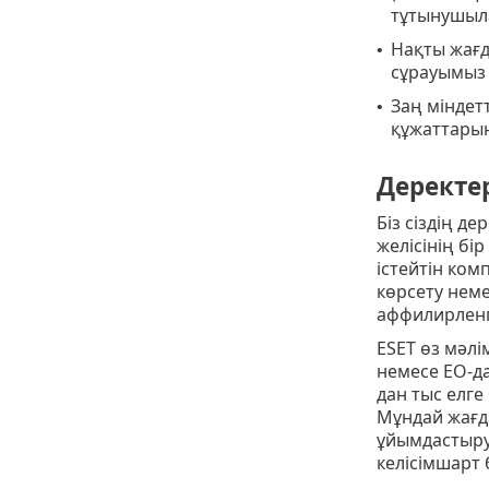
тұтынушыла
Нақты жағд
•
сұрауымыз м
Заң міндет
•
құжаттарын
Деректе
Біз сіздің де
желісінің бі
істейтін ком
көрсету нем
аффилирленге
ESET өз мәлім
немесе ЕО-да
дан тыс елге
Мұндай жағда
ұйымдастыру 
келісімшарт 