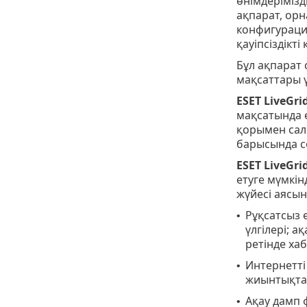
өнімдерімізд
ақпарат, ор
конфигурация
қауіпсіздікт
Бұл ақпарат
мақсаттары ү
ESET LiveGri
мақсатында ө
қорымен сал
барысында с
ESET LiveGri
етуге мүмкін
жүйесі аясын
Рұқсатсыз 
•
үлгілері; 
ретінде ха
Интернетті
•
жиынтықтар
Ақау дамп 
•