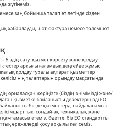
а жүгінеміз.
емесе заң бойынша талап етілетінде сізден
ондық хабарлауды, шот-фактура немесе төлемшот
ық
T – біздің сату, қызмет көрсету және қолдау
еріктестер арқылы ғаламдық деңгейде жұмыс
никалық қолдау туралы ақпарат қызметтер
келісімінің талаптарын орындау мақсатында
дің орналасқан жеріңізге (біздің өнімімізді және/
ңдаған қызметке байланысты деректеріңізді ЕО-
е байланысты бөгде қызметтерді пайдаланамыз.
келісімшарттық, сондай-ақ техникалық және
қамтамасыз етеміз. Әдетте, біз ЕО стандартты
тық ережелерді қосу арқылы келісеміз.