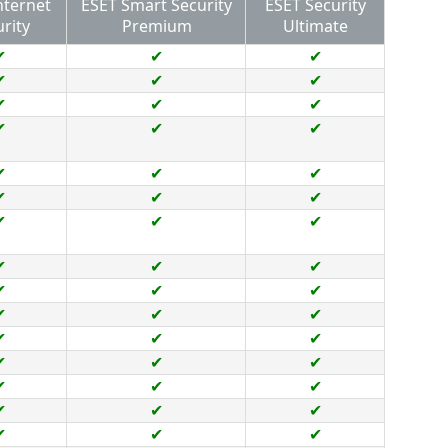
nternet
ESET Smart Security
ESET Security
rity
Premium
Ultimate
✔
✔
✔
✔
✔
✔
✔
✔
✔
✔
✔
✔
✔
✔
✔
✔
✔
✔
✔
✔
✔
✔
✔
✔
✔
✔
✔
✔
✔
✔
✔
✔
✔
✔
✔
✔
✔
✔
✔
✔
✔
✔
✔
✔
✔