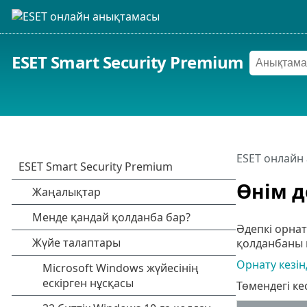
ESET Smart Security Premium
ESET онлайн
Өнім д
Әдепкі орна
қолданбаны қ
Орнату кезі
Төмендегі ке