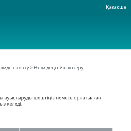
Қазақша
імді өзгерту > Өнім деңгейін көтеру
ны ауыстыруды шештіңіз немесе орнатылған
ыз келеді.