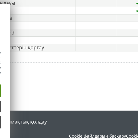
қылауы
 Data
ard
 Guard
d
h
y
ліметтерін қорғау
y
e
o
s
e
e
al
Аймақтық қолдау
Cookie файлдарын басқару
Cooki