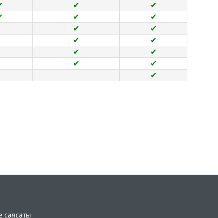
✔
✔
✔
✔
✔
✔
✔
✔
✔
✔
✔
✔
✔
✔
✔
e саясаты