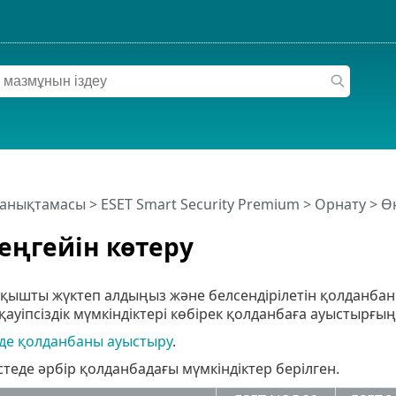
 анықтамасы
>
ESET Smart Security Premium
>
Орнату
> Өн
еңгейін көтеру
тқышты жүктеп алдыңыз және белсендірілетін қолданба
ауіпсіздік мүмкіндіктері көбірек қолданбаға ауыстырғың
нде қолданбаны ауыстыру
.
стеде әрбір қолданбадағы мүмкіндіктер берілген.