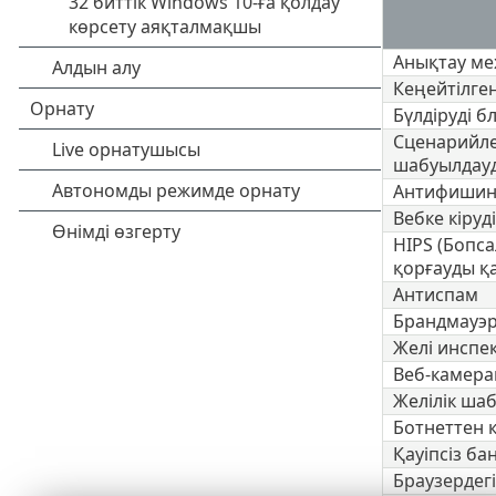
Анықтау ме
Кеңейтілге
Бүлдіруді 
Сценарийле
шабуылдауд
Антифишин
Вебке кіруд
HIPS (Бопс
қорғауды қ
Антиспам
Брандмауэ
Желі инспе
Веб-камера
Желілік ша
Ботнеттен 
Қауіпсіз ба
Браузердегі