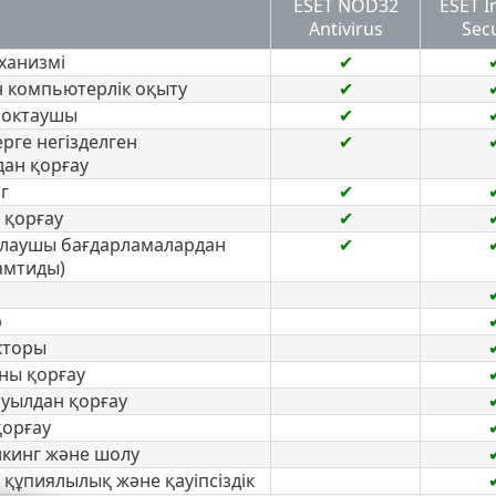
ESET NOD32
ESET I
Antivirus
Secu
ханизмі
✔
н компьютерлік оқыту
✔
блоктаушы
✔
рге негізделген
✔
ан қорғау
г
✔
і қорғау
✔
алаушы бағдарламалардан
✔
амтиды)
р
кторы
ны қорғау
буылдан қорғау
қорғау
нкинг және шолу
 құпиялылық және қауіпсіздік