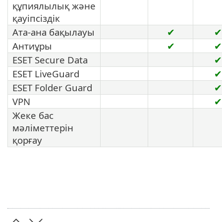
құпиялылық және
қауіпсіздік
Ата-ана бақылауы
✔
✔
Антиұры
✔
✔
ESET Secure Data
✔
ESET LiveGuard
✔
ESET Folder Guard
✔
VPN
✔
Жеке бас
мәліметтерін
қорғау