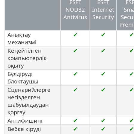
ESET
ESET
ES
NOD32
Internet
Sma
Antivirus
Security
Secu
Prem
Анықтау
✔
✔
✔
механизмі
Кеңейтілген
✔
✔
✔
компьютерлік
оқыту
Бүлдіруді
✔
✔
✔
блоктаушы
Сценарийлерге
✔
✔
✔
негізделген
шабуылдаудан
қорғау
Антифишинг
✔
✔
✔
Вебке кіруді
✔
✔
✔