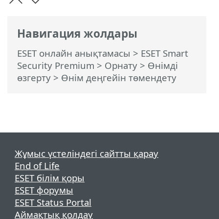
Навигация жолдары
ESET онлайн анықтамасы
>
ESET Smart
Security Premium
>
Орнату
> Өнімді
өзгерту > Өнім деңгейін төмендету
Жұмыс үстеліндегі сайтты қарау
End of Life
ESET білім қоры
ESET форумы
ESET Status Portal
Аймақтық қолдау