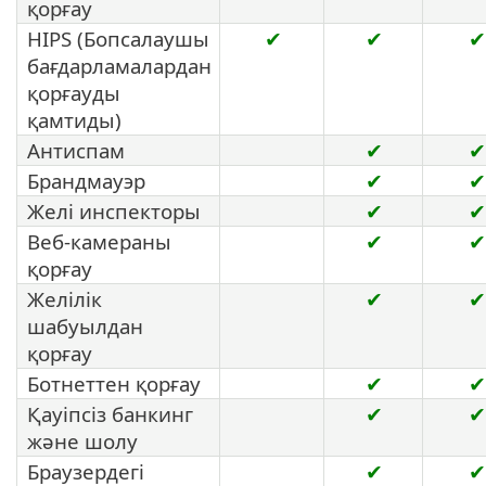
қорғау
HIPS (Бопсалаушы
✔
✔
✔
бағдарламалардан
қорғауды
қамтиды)
Антиспам
✔
✔
Брандмауэр
✔
✔
Желі инспекторы
✔
✔
Веб-камераны
✔
✔
қорғау
Желілік
✔
✔
шабуылдан
қорғау
Ботнеттен қорғау
✔
✔
Қауіпсіз банкинг
✔
✔
және шолу
Браузердегі
✔
✔