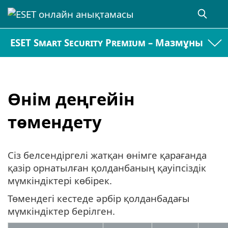
ESET Smart Security Premium – Мазмұны
Өнім деңгейін
төмендету
Сіз белсендіргелі жатқан өнімге қарағанда
қазір орнатылған қолданбаның қауіпсіздік
мүмкіндіктері көбірек.
Төмендегі кестеде әрбір қолданбадағы
мүмкіндіктер берілген.