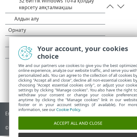
Your account, your cookies
choice
We and our partners use cookies to give you the best optimize
online experience, analyze our website traffic, and serve you wit
personalized ads. You can agree to the collection of all cookies b
clicking "Accept all and close", decline all non-essential cookies b
choosing "Accept essential cookies only", or adjust your cooki
settings by clicking "Manage cookies". You also have the right t
withdraw your consent or change your cookie preference
anytime by clicking the "Manage cookies" link in our websit
footer or in your account settings (if available). For mor
information, see our
Cookie Policy
.
End of Life
ESET білім қоры
ESET форумы
ESET Status Port
ACCEPT ALL AND CLOSE
© 1992 - 2026 ESET, spol. s r.o. - Барлық құқықтары қорғалған.