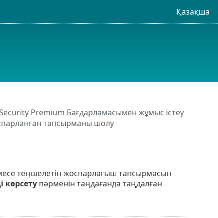
Қазақша
 Security Premium Бағдарламасымен жұмыс істеу
оспарланған тапсырманы шолу
немесе теңшелетін жоспарлағыш тапсырмасын
і көрсету
пәрменін таңдағанда таңдалған