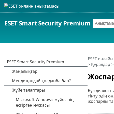
ESET Smart Security Premium
ESET онлайн
>
Құралдар
Жоспа
Бұл диалогт
тінтуірдің о
жоспарлы тап