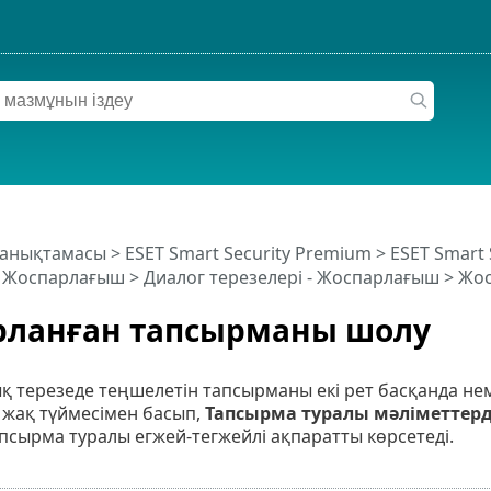
 анықтамасы
>
ESET Smart Security Premium
>
ESET Smart
>
Жоспарлағыш
> Диалог терезелері - Жоспарлағыш > Ж
рланған тапсырманы шолу
ық терезеде теңшелетін тапсырманы екі рет басқанда 
ң жақ түймесімен басып,
Тапсырма туралы мәліметтерд
сырма туралы егжей-тегжейлі ақпаратты көрсетеді.