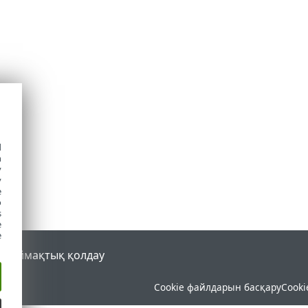
d
h
y
y
e
o
s
e
e
al
Аймақтық қолдау
Cookie файлдарын басқару
Cooki