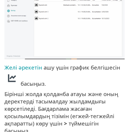
Желі әрекетін
ашу үшін график белгішесін
басыңыз.
Бірінші жолда қолданба атауы және оның
деректерді тасымалдау жылдамдығы
көрсетіледі. Бағдарлама жасаған
қосылымдардың тізімін (егжей-тегжейлі
ақпаратты) көру үшін
>
түймешігін
басыңыз.