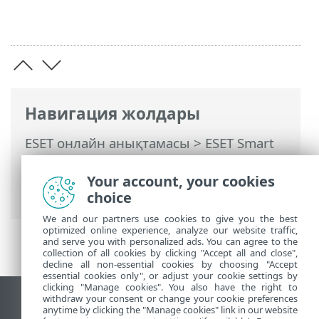
Навигация жолдары
ESET онлайн анықтамасы
>
ESET Smart
Security Premium
>
ESET Smart Security
Premium Бағдарламасымен жұмыс істеу
Your account, your cookies
>
Құралдар
> Желілік қосылымдар
choice
We and our partners use cookies to give you the best
optimized online experience, analyze our website traffic,
and serve you with personalized ads. You can agree to the
collection of all cookies by clicking "Accept all and close",
decline all non-essential cookies by choosing "Accept
essential cookies only", or adjust your cookie settings by
clicking "Manage cookies". You also have the right to
withdraw your consent or change your cookie preferences
Жұмыс үстеліндегі сайтты қарау
anytime by clicking the "Manage cookies" link in our website