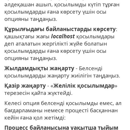
әлдеқашан ашып, қосылымды күтіп тұрған
қосылымдарды ғана көрсету үшін осы
опцияны таңдаңыз.
Құрылғыдағы байланыстарды көрсету
:
қашықтағы жағы
localhost
қосылымдары
деп аталатын жергілікті жүйе болатын
қосылымдарды ғана көрсету үшін осы
опцияны таңдаңыз.
Жылдамдықты жаңарту
- Белсенді
қосылымдарды жаңарту жиілігін таңдаңыз.
Қазір жаңарту
- «
Желілік қосылымдар
»
терезесін қайта жүктейді.
Келесі опция белсенді қосылымды емес, ал
бағдарламаны немесе процесті басқаннан
кейін ғана қол жетімді:
Процесс байланысына уақытша тыйым