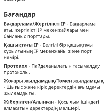
Бағандар
Бағдарлама/Жергілікті IP
- Бағдарлама
аты, жергілікті IP мекенжайлары мен
байланыс порттары.
Қашықтағы IP
- Белгілі бір қашықтағы
құрылғының IP мекенжайы және порт
нөмірі.
Протокол
- Пайдаланылатын тасымалдау
протоколы.
Жоғары жылдамдық/Төмен жылдамдық
- Шығыс және кіріс деректердің ағымдағы
жылдамдығы.
Жіберілген/Алынған
- Қосылым ішіндегі
алмасатын деректердің мөлшері.