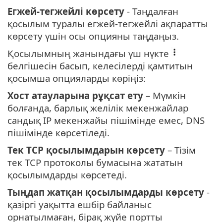
Егжей-тегжейлі көрсету
- Таңдалған
қосылым туралы егжей-тегжейлі ақпаратты
көрсету үшін осы опцияны таңдаңыз.
Қосылымның жанындағы үш нүкте
белгішесін басып, келесілерді қамтитын
қосымша опцияларды көріңіз:
Хост атауларына рұқсат ету
– Мүмкін
болғанда, барлық желілік мекенжайлар
сандық IP мекенжайы пішімінде емес, DNS
пішімінде көрсетіледі.
Тек TCP қосылымдарын көрсету
– Тізім
тек TCP протоколы бумасына жататын
қосылымдарды көрсетеді.
Тыңдап жатқан қосылымдарды көрсету
-
қазіргі уақытта ешбір байланыс
орнатылмаған, бірақ жүйе портты