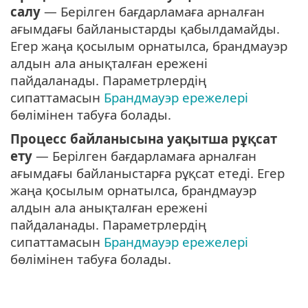
салу
— Берілген бағдарламаға арналған
ағымдағы байланыстарды қабылдамайды.
Егер жаңа қосылым орнатылса, брандмауэр
алдын ала анықталған ережені
пайдаланады. Параметрлердің
сипаттамасын
Брандмауэр ережелері
бөлімінен табуға болады.
Процесс байланысына уақытша рұқсат
ету
— Берілген бағдарламаға арналған
ағымдағы байланыстарға рұқсат етеді. Егер
жаңа қосылым орнатылса, брандмауэр
алдын ала анықталған ережені
пайдаланады. Параметрлердің
сипаттамасын
Брандмауэр ережелері
бөлімінен табуға болады.