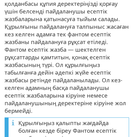
қолданбасы құпия деректеріңізді қорғау
үшін белсенді пайдаланушы есептік
жазбаларына қатынасуға тыйым салады.
Құрылғыны пайдалануға талпыныс жасаған
кез келген адамға тек фантом есептік
жазбаны пайдалануға рұқсат етіледі.
Фантом есептік жазба — шектелген
рұқсаттарды қамтитын, қонақ есептік
жазбасының түрі. Ол құрылғыңыз
табылғанға дейін әдепкі жүйе есептік
жазбасы ретінде пайдаланылады. Ол кез-
келген адамның басқа пайдаланушы
есептік жазбаларына кіруіне немесе
пайдаланушының деректеріне кіруіне жол
бермейді.
Құрылғыңыз қалыпты жағдайда
болған кезде біреу Фантом есептік