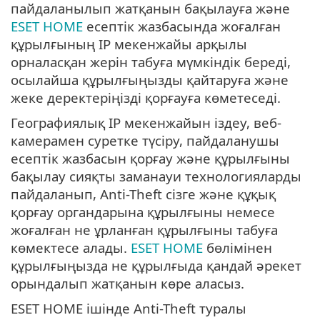
пайдаланылып жатқанын бақылауға және
ESET HOME
есептік жазбасында жоғалған
құрылғының IP мекенжайы арқылы
орналасқан жерін табуға мүмкіндік береді,
осылайша құрылғыңызды қайтаруға және
жеке деректеріңізді қорғауға көметеседі.
Географиялық IP мекенжайын іздеу, веб-
камерамен суретке түсіру, пайдаланушы
есептік жазбасын қорғау және құрылғыны
бақылау сияқты заманауи технологияларды
пайдаланып, Anti-Theft сізге және құқық
қорғау органдарына құрылғыны немесе
жоғалған не ұрланған құрылғыны табуға
көмектесе алады.
ESET HOME
бөлімінен
құрылғыңызда не құрылғыда қандай әрекет
орындалып жатқанын көре аласыз.
ESET HOME ішінде Anti-Theft туралы