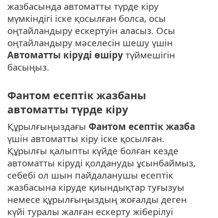
жазбасында автоматты түрде кіру
мүмкіндігі іске қосылған болса, осы
оңтайландыру ескертуін аласыз. Осы
оңтайландыру мәселесін шешу үшін
Автоматты кіруді өшіру
түймешігін
басыңыз.
Фантом есептік жазбаны
автоматты түрде кіру
Құрылғыңыздағы
Фантом есептік жазба
үшін автоматты кіру іске қосылған.
Құрылғы қалыпты күйде болған кезде
автоматты кіруді қолдануды ұсынбаймыз,
себебі ол шын пайдаланушы есептік
жазбасына кіруде қиындықтар туғызуы
немесе құрылғыңыздың жоғалды деген
күйі туралы жалған ескерту жіберілуі