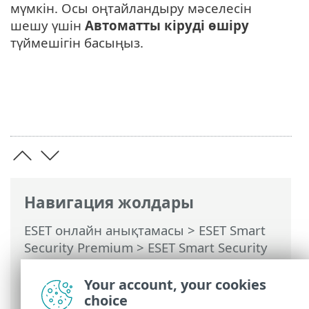
мүмкін. Осы оңтайландыру мәселесін
шешу үшін
Автоматты кіруді өшіру
түймешігін басыңыз.
Навигация жолдары
ESET онлайн анықтамасы
>
ESET Smart
Security Premium
>
ESET Smart Security
Premium Бағдарламасымен жұмыс істеу
>
Реттеу
>
Қауіпсіздік құралдары
> Anti-
Your account, your cookies
Theft
choice