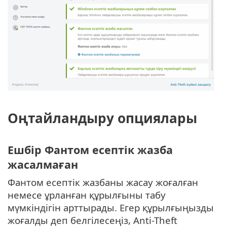
Оңтайландыру опциялары
Ешбір Фантом есептік жазба
жасалмаған
Фантом есептік жазбаны жасау жоғалған
немесе ұрланған құрылғыны табу
мүмкіндігін арттырады. Егер құрылғыңызды
жоғалды деп белгілесеңіз, Anti-Theft