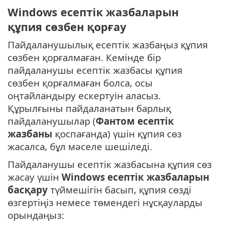
Windows есептік жазбаларын
құпия сөзбен қорғау
Пайдаланушылық есептік жазбаңыз құпия
сөзбен қорғалмаған. Кемінде бір
пайдаланушы есептік жазбасы құпия
сөзбен қорғалмаған болса, осы
оңтайландыру ескертуін аласыз.
Құрылғыны пайдаланатын барлық
пайдаланушылар (
Фантом есептік
жазбаны
қоспағанда) үшін құпия сөз
жасалса, бұл мәселе шешіледі.
Пайдаланушы есептік жазбасына құпия сөз
жасау үшін
Windows есептік жазбаларын
басқару
түймешігін басып, құпия сөзді
өзгертіңіз немесе төмендегі нұсқауларды
орындаңыз: