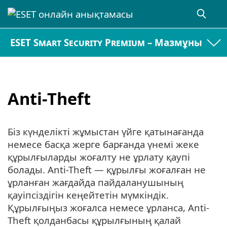
ESET Smart Security Premium – Мазмұны
Anti-Theft
Біз күнделікті жұмыстан үйге қатынағанда
немесе басқа жерге барғанда үнемі жеке
құрылғыларды жоғалту не ұрлату қаупі
болады. Anti-Theft — құрылғы жоғалған не
ұрланған жағдайда пайдаланушының
қауіпсіздігін кеңейтетін мүмкіндік.
Құрылғыңыз жоғалса немесе ұрланса, Anti-
Theft қолданбасы құрылғының қалай