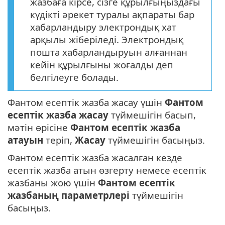
жазбаға кірсе, сізге құрылғыңыздағы
күдікті әрекет туралы ақпараты бар
хабарландыру электрондық хат
арқылы жіберіледі. Электрондық
пошта хабарландыруын алғаннан
кейін құрылғыны жоғалды деп
белгілеуге болады.
Фантом есептік жазба жасау үшін
Фантом
есептік жазба жасау
түймешігін басып,
мәтін өрісіне
Фантом есептік жазба
атауын
теріп,
Жасау
түймешігін басыңыз.
Фантом есептік жазба жасалған кезде
есептік жазба атын өзгерту немесе есептік
жазбаны жою үшін
Фантом есептік
жазбаның параметрлері
түймешігін
басыңыз.