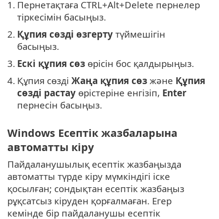
1.
Пернетақтаға CTRL+Alt+Delete пернелер
тіркесімін басыңыз.
2.
Құпия сөзді өзгерту
түймешігін
басыңыз.
3.
Ескі құпия сөз
өрісін бос қалдырыңыз.
4.
Құпия сөзді
Жаңа құпия сөз
және
Құпия
сөзді растау
өрістеріне енгізіп,
Enter
пернесін басыңыз.
Windows Есептік жазбаларына
автоматты кіру
Пайдаланушылық есептік жазбаңызда
автоматты түрде кіру мүмкіндігі іске
қосылған; сондықтан есептік жазбаңыз
рұқсатсыз кіруден қорғалмаған. Егер
кемінде бір пайдаланушы есептік