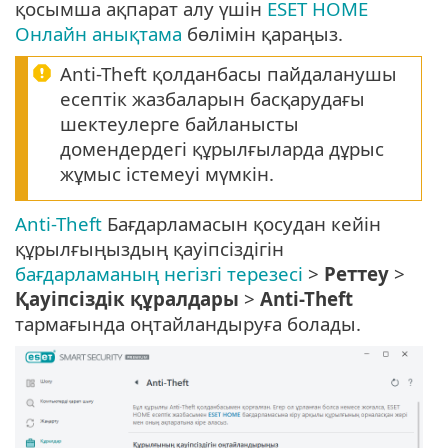
қосымша ақпарат алу үшін
ESET HOME
Онлайн анықтама
бөлімін қараңыз.
Anti-Theft қолданбасы пайдаланушы
есептік жазбаларын басқарудағы
шектеулерге байланысты
домендердегі құрылғыларда дұрыс
жұмыс істемеуі мүмкін.
Anti-Theft
Бағдарламасын қосудан кейін
құрылғыңыздың қауіпсіздігін
бағдарламаның негізгі терезесі
>
Реттеу
>
Қауіпсіздік құралдары
>
Anti-Theft
тармағында оңтайландыруға болады.