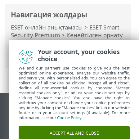
Навигация жолдары
ESET онлайн анықтамасы
>
ESET Smart
Security Premium
>
Кеңейтілген орнату
>
Қорғаныстар
>
Браузер қорғау
>
Браузерді қорғау функциясының
Your account, your cookies
рұқсаттар тізімі
choice
We and our partners use cookies to give you the best
optimized online experience, analyze our website traffic,
and serve you with personalized ads. You can agree to the
collection of all cookies by clicking "Accept all and close",
decline all non-essential cookies by choosing "Accept
essential cookies only", or adjust your cookie settings by
clicking "Manage cookies". You also have the right to
withdraw your consent or change your cookie preferences
Жұмыс үстеліндегі сайтты қарау
anytime by clicking the "Manage cookies" link in our website
footer or in your account settings (if available). For more
End of Life
information, see our
Cookie Policy
.
ESET білім қоры
ESET форумы
ACCEPT ALL AND CLOSE
ESET Status Portal