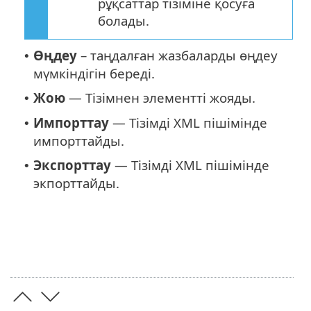
рұқсаттар тізіміне қосуға
болады.
Өңдеу
– таңдалған жазбаларды өңдеу
•
мүмкіндігін береді.
Жою
— Тізімнен элементті жояды.
•
Импорттау
— Тізімді XML пішімінде
•
импорттайды.
Экспорттау
— Тізімді XML пішімінде
•
экпорттайды.