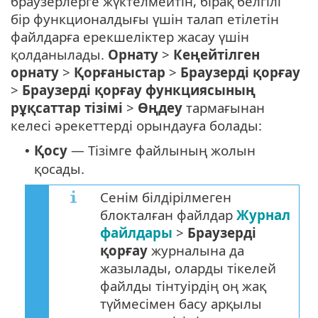
браузерлерге жүктелмейтін, бірақ белгілі
бір функционалдығы үшін талап етілетін
файлдарға ерекшеліктер жасау үшін
қолданылады.
Орнату
>
Кеңейтілген
орнату
>
Қорғаныстар
>
Браузерді қорғау
>
Браузерді қорғау функциясының
рұқсаттар тізімі
>
Өңдеу
тармағынан
келесі әрекеттерді орындауға болады:
Қосу
— Тізімге файлының жолын
•
қосады.
Сенім білдірілмеген
блокталған файлдар
Журнал
файлдары
>
Браузерді
қорғау
журналына да
жазылады, оларды тікелей
файлды тінтуірдің оң жақ
түймесімен басу арқылы