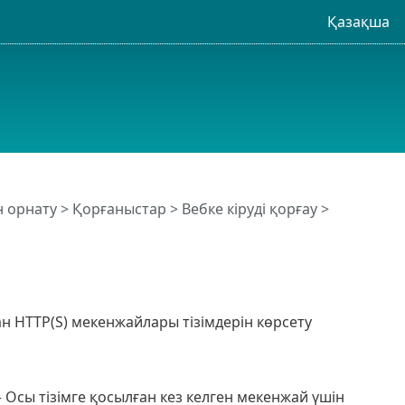
Қазақша
н орнату
>
Қорғаныстар
>
Вебке кіруді қорғау
>
ан HTTP(S) мекенжайлары тізімдерін көрсету
Осы тізімге қосылған кез келген мекенжай үшін