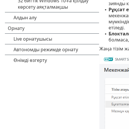
зиянды к
Рұқсат 
•
мекенжай
мүмкінді
етіледі.
Блоктал
•
болмаса,
Жаңа тізім ж