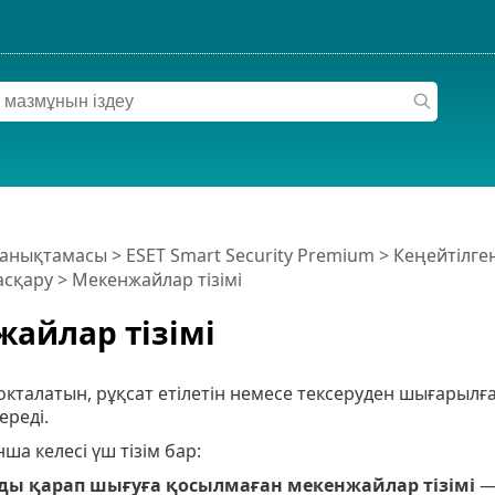
 анықтамасы
>
ESET Smart Security Premium
>
Кеңейтілге
асқару
> Мекенжайлар тізімі
айлар тізімі
окталатын, рұқсат етілетін немесе тексеруден шығарылғ
ереді.
ша келесі үш тізім бар:
ы қарап шығуға қосылмаған мекенжайлар тізімі
— 