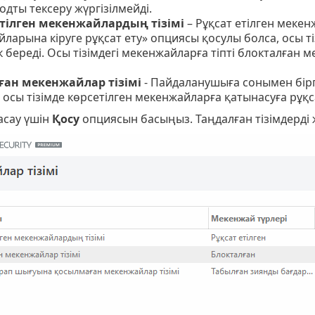
одты тексеру жүргізілмейді.
етілген мекенжайлардың тізімі
– Рұқсат етілген мекен
ларына кіруге рұқсат ету» опциясы қосулы болса, осы ті
к береді. Осы тізімдегі мекенжайларға тіпті блокталған 
ған мекенжайлар тізімі
- Пайдаланушыға сонымен бірг
 осы тізімде көрсетілген мекенжайларға қатынасуға рұқса
асау үшін
Қосу
опциясын басыңыз. Таңдалған тізімдерді