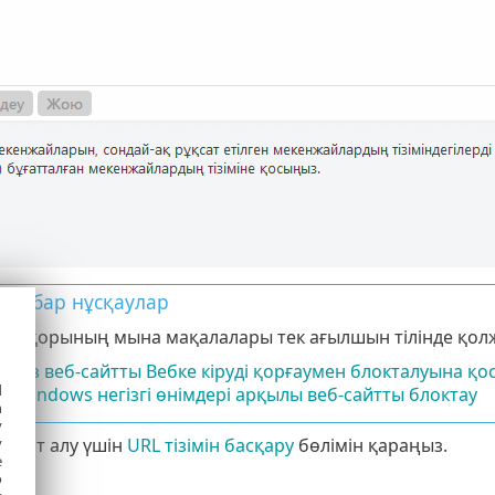
ері бар нұсқаулар
ілім қорының мына мақалалары тек ағылшын тілінде қолж
іпсіз веб-сайтты Вебке кіруді қорғаумен блокталуына қо
d
T Windows негізгі өнімдері арқылы веб-сайтты блоктау
h
y
арат алу үшін
URL тізімін басқару
бөлімін қараңыз.
y
e
o