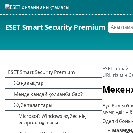
ESET Smart Security Premium
ESET онлайн
URL тізімін б
Мекенж
Бұл бөлім бл
мүмкіндігін б
Әдепкі бойын
Мазмұнд
•