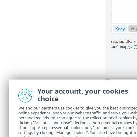
Суретт
Your account, your cookies
ESET б
choice
Қау
•
We and our partners use cookies to give you the best optimize
ESE
•
online experience, analyze our website traffic, and serve you wit
personalized ads. You can agree to the collection of all cookies b
Қосымша ақп
clicking "Accept all and close", decline all non-essential cookies b
choosing "Accept essential cookies only", or adjust your cooki
settings by clicking "Manage cookies". You also have the right t