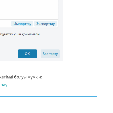
етімді болуы мүмкін:
спау