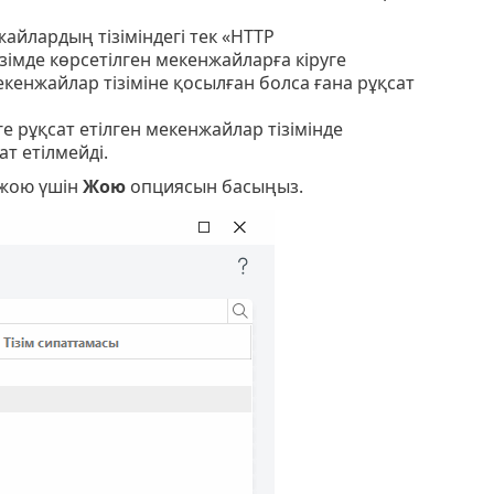
жайлардың тізіміндегі тек «HTTP
зімде көрсетілген мекенжайларға кіруге
мекенжайлар тізіміне қосылған болса ғана рұқсат
е рұқсат етілген мекенжайлар тізімінде
т етілмейді.
 жою үшін
Жою
опциясын басыңыз.