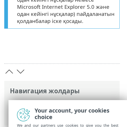
Microsoft Internet Explorer 5.0 және
одан кейінгі нұсқалар) пайдаланатын
қолданбалар іске қосады.
Навигация жолдары
ESET онлайн анықтамасы
>
ESET Smart
Security Premium
>
Кеңейтілген орнату
Your account, your cookies
>
Қорғаныстар
> Құжатты қорғау
choice
We and our partners use cookies to give you the best