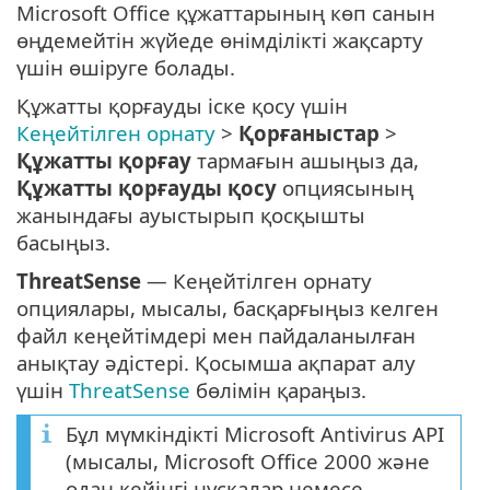
Microsoft Office құжаттарының көп санын
өңдемейтін жүйеде өнімділікті жақсарту
үшін өшіруге болады.
Құжатты қорғауды іске қосу үшін
Кеңейтілген орнату
>
Қорғаныстар
>
Құжатты қорғау
тармағын ашыңыз да,
Құжатты қорғауды қосу
опциясының
жанындағы ауыстырып қосқышты
басыңыз.
ThreatSense
— Кеңейтілген орнату
опциялары, мысалы, басқарғыңыз келген
файл кеңейтімдері мен пайдаланылған
анықтау әдістері. Қосымша ақпарат алу
үшін
ThreatSense
бөлімін қараңыз.
Бұл мүмкіндікті Microsoft Antivirus API
(мысалы, Microsoft Office 2000 және
одан кейінгі нұсқалар немесе