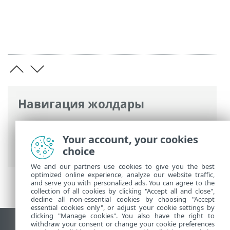
Навигация жолдары
ESET онлайн анықтамасы
>
ESET Smart
Security Premium
>
Кеңейтілген орнату
Your account, your cookies
> Қосылу мүмкіндігі
choice
We and our partners use cookies to give you the best
optimized online experience, analyze our website traffic,
and serve you with personalized ads. You can agree to the
collection of all cookies by clicking "Accept all and close",
decline all non-essential cookies by choosing "Accept
essential cookies only", or adjust your cookie settings by
clicking "Manage cookies". You also have the right to
withdraw your consent or change your cookie preferences
Жұмыс үстеліндегі сайтты қарау