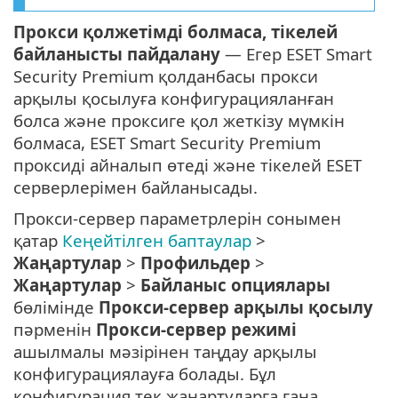
Прокси қолжетімді болмаса, тікелей
байланысты пайдалану
— Егер ESET Smart
Security Premium қолданбасы прокси
арқылы қосылуға конфигурацияланған
болса және проксиге қол жеткізу мүмкін
болмаса, ESET Smart Security Premium
проксиді айналып өтеді және тікелей ESET
серверлерімен байланысады.
Прокси-сервер параметрлерін сонымен
қатар
Кеңейтілген баптаулар
>
Жаңартулар
>
Профильдер
>
Жаңартулар
>
Байланыс опциялары
бөлімінде
Прокси-сервер арқылы қосылу
пәрменін
Прокси-сервер режимі
ашылмалы мәзірінен таңдау арқылы
конфигурациялауға болады. Бұл
конфигурация тек жаңартуларға ғана