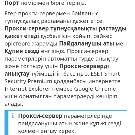
Порт
нөмірімен бірге теріңіз.
Егер прокси-сервермен байланыс
түпнұсқалық растаманы қажет етсе,
Прокси-сервер түпнұсқалықты растауды
қажет етеді
құсбелгісін қойып, сәйкес
өрістерге жарамды
Пайдаланушы аты
мен
Құпия сөзді
енгізіңіз. Прокси-сервер
параметрлерін автоматты түрде анықтау
және толтыру үшін
Прокси-серверді
анықтау
түймешігін басыңыз. ESET Smart
Security Premium қолданбасы интернетте
Internet Explorer немесе Google Chrome
үшін орнатылған параметрлерді көшіріп
алады.
Прокси-сервер
параметрлерінде
пайдаланушы атын және құпия сөзді
қолмен енгізу керек.