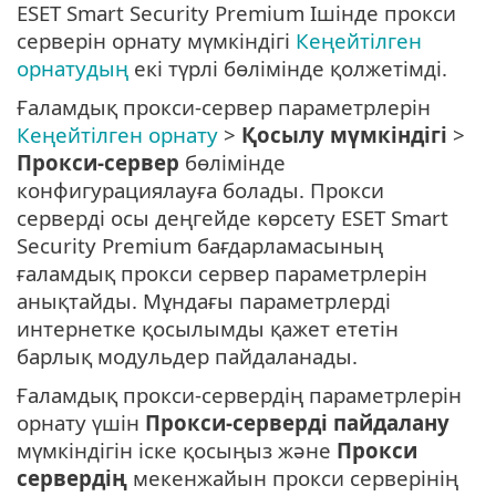
ESET Smart Security Premium Ішінде прокси
серверін орнату мүмкіндігі
Кеңейтілген
орнатудың
екі түрлі бөлімінде қолжетімді.
Ғаламдық прокси-сервер параметрлерін
Кеңейтілген орнату
>
Қосылу мүмкіндігі
>
Прокси-сервер
бөлімінде
конфигурациялауға болады. Прокси
серверді осы деңгейде көрсету ESET Smart
Security Premium бағдарламасының
ғаламдық прокси сервер параметрлерін
анықтайды. Мұндағы параметрлерді
интернетке қосылымды қажет ететін
барлық модульдер пайдаланады.
Ғаламдық прокси-сервердің параметрлерін
орнату үшін
Прокси-серверді пайдалану
мүмкіндігін іске қосыңыз және
Прокси
сервердің
мекенжайын прокси серверінің