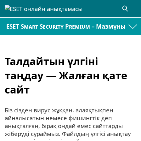
ESET Smart Security Premium – Мазмұны
Талдайтын үлгіні
таңдау — Жалған қате
сайт
Біз сізден вирус жұққан, алаяқтықпен
айналысатын немесе фишингтік деп
анықталған, бірақ ондай емес сайттарды
жіберуді сұраймыз. Файлдың үлгісі анықтау