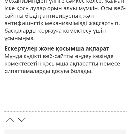
механизміндегі үлгіге сәйкес келсе, жалған
іске қосылулар орын алуы мүмкін. Осы веб-
сайтты біздің антивирустық жән
антифишнгтік механизмімізді жақсартып,
басқаларды қорғауға көмектесу үшін
ұсыныңыз.
Ескертулер және қосымша ақпарат
–
Мұнда күдікті веб-сайтты өңдеу кезінде
көмектесетін қосымша ақпаратты немесе
сипаттамаларды қосуға болады.