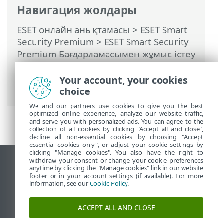
Навигация жолдары
ESET онлайн анықтамасы
>
ESET Smart
Security Premium
>
ESET Smart Security
Premium Бағдарламасымен жұмыс істеу
>
Құралдар
>
Талдайтын үлгіні таңдау
>
Талдайтын үлгіні таңдау — Жалған қате
Your account, your cookies
сайт
choice
We and our partners use cookies to give you the best
optimized online experience, analyze our website traffic,
and serve you with personalized ads. You can agree to the
collection of all cookies by clicking "Accept all and close",
decline all non-essential cookies by choosing "Accept
essential cookies only", or adjust your cookie settings by
clicking "Manage cookies". You also have the right to
withdraw your consent or change your cookie preferences
Жұмыс үстеліндегі сайтты қарау
anytime by clicking the "Manage cookies" link in our website
footer or in your account settings (if available). For more
End of Life
information, see our
Cookie Policy
.
ESET білім қоры
ESET форумы
ACCEPT ALL AND CLOSE
ESET Status Portal