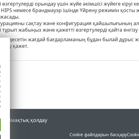
і өзгертулерді орындау үшін жүйе әкімшісі жүйеге кіруі ке
HIPS немесе брандмауэр ішінде Үйрену режимін қосты жә
 жасады.
урацияны сақтау және конфигурация қайшылығының алд
 тұрып жабыңыз және қажетті өзгертулерді қайта енгізу
і кездесетін жағдай бағдарламаның бұдан былай дұрыс жұ
нату қажет.
d
h
y
y
e
o
s
e
e
al
Аймақтық қолдау
Cookie файлдарын басқару
Cooki