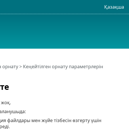
Қазақша
н орнату
> Кеңейтілген орнату параметрлерін
те
 жоқ.
даланушыда:
ия файлдары мен жүйе тізбесін өзгерту үшін
еді.