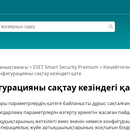
 анықтамасы
>
ESET Smart Security Premium
>
Кеңейтілге
нфигурацияны сақтау кезіндегі қате
урацияны сақтау кезіндегі қа
ары параметрлердің қатеге байланысты дұрыс сақталған
ағдарлама параметрлерін өзгерту әрекетін жасаған пай
құқықтарының жеткілікті емес екенін немесе конфигурац
операциялық жүйе артықшылықтарының жоқтығын білдір