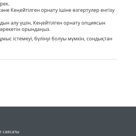
рек.
не Кеңейтілген орнату ішіне өзгертулер енгізу
ын алу үшін, Кеңейтілген орнату опциясын
 әрекетін орындаңыз.
мыс істемеуі, бүлінуі болуы мүмкін, сондықтан
e саясаты