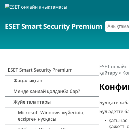
ESET Smart Security Premium
ESET онлайн
қайтару > Ко
Конфиг
Бұл қате хаб
Бұл әдетте б
қатынас 
•
қажетті 