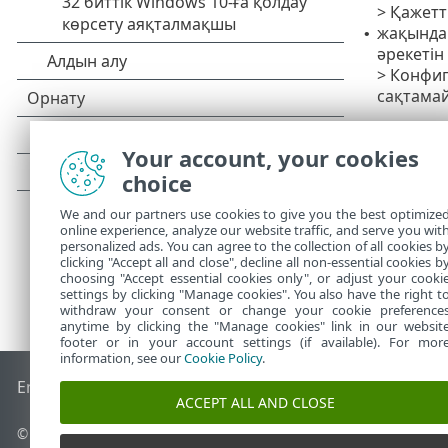
> Қажетт
жақында 
•
әрекетін
> Конфиг
сақтамай
Екінші ең жи
оны қайта ор
Your account, your cookies
choice
We and our partners use cookies to give you the best optimize
online experience, analyze our website traffic, and serve you wit
personalized ads. You can agree to the collection of all cookies b
clicking "Accept all and close", decline all non-essential cookies b
choosing "Accept essential cookies only", or adjust your cooki
settings by clicking "Manage cookies". You also have the right t
withdraw your consent or change your cookie preference
anytime by clicking the "Manage cookies" link in our websit
footer or in your account settings (if available). For mor
information, see our
Cookie Policy
.
End of Life
ESET білім қоры
ESET форумы
ESET Status Port
ACCEPT ALL AND CLOSE
© 1992 - 2026 ESET, spol. s r.o. - Барлық құқықтары қорғалған.