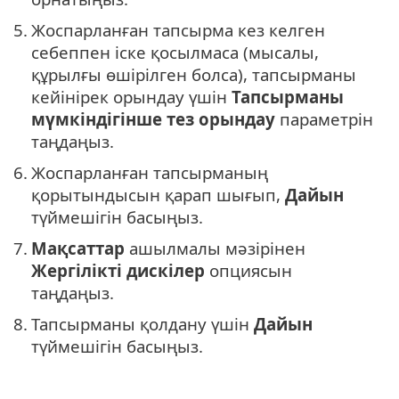
5.
Жоспарланған тапсырма кез келген
себеппен іске қосылмаса (мысалы,
құрылғы өшірілген болса), тапсырманы
кейінірек орындау үшін
Тапсырманы
мүмкіндігінше тез орындау
параметрін
таңдаңыз.
6.
Жоспарланған тапсырманың
қорытындысын қарап шығып,
Дайын
түймешігін басыңыз.
7.
Мақсаттар
ашылмалы мәзірінен
Жергілікті дискілер
опциясын
таңдаңыз.
8.
Тапсырманы қолдану үшін
Дайын
түймешігін басыңыз.