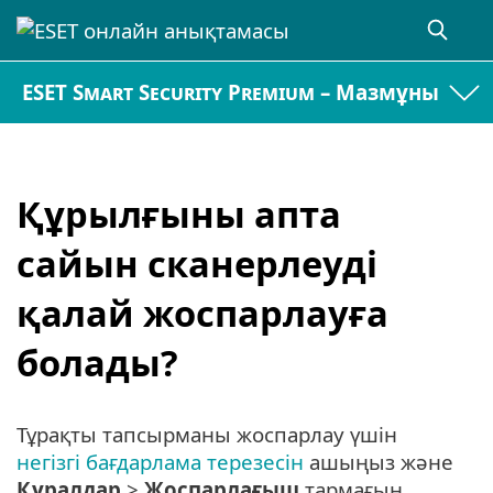
ESET Smart Security Premium – Мазмұны
Құрылғыны апта
сайын сканерлеуді
қалай жоспарлауға
болады?
Тұрақты тапсырманы жоспарлау үшін
негізгі бағдарлама терезесін
ашыңыз және
Құралдар
>
Жоспарлағыш
тармағын