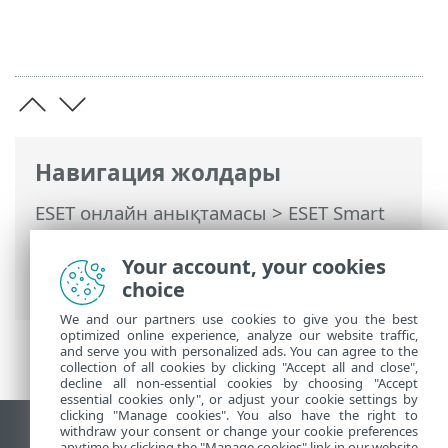
Навигация жолдары
ESET онлайн анықтамасы
>
ESET Smart
Security Premium
>
ЖҚС
> Құрылғыны
апта сайын сканерлеуді қалай
Your account, your cookies
жоспарлауға болады?
choice
We and our partners use cookies to give you the best
optimized online experience, analyze our website traffic,
and serve you with personalized ads. You can agree to the
collection of all cookies by clicking "Accept all and close",
decline all non-essential cookies by choosing "Accept
essential cookies only", or adjust your cookie settings by
clicking "Manage cookies". You also have the right to
withdraw your consent or change your cookie preferences
Жұмыс үстеліндегі сайтты қарау
anytime by clicking the "Manage cookies" link in our website