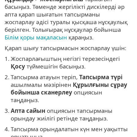
басыңыз. Төменде жергілікті дискілерді әр
апта қарап шығатын тапсырманы
жоспарлау әдісі туралы қысқаша нұсқаулық
берілген. Толығырақ нұсқаулар бойынша
Білім қоры мақаласын
қараңыз.
Қарап шығу тапсырмасын жоспарлау үшін:
1.
Жоспарлағыштың негізгі терезесіндегі
Қосу
түймешігін басыңыз.
2.
Тапсырма атауын теріп,
Тапсырма түрі
ашылмалы мәзірінен
Құрылғыны сұрау
бойынша сканерлеу
опциясын
таңдаңыз.
3.
Апта сайын
опциясын тапсырманы
орындау жиілігі ретінде таңдаңыз.
4.
Тапсырма орындалатын күн мен уақытты
орнатыңыз.