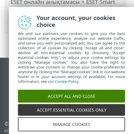
ESET онлайн анықтамасы
>
ESET Smart
Security Premium
>
ЖҚС
> ESET Smart
Security Premium Бағдарламасын
Your account, your cookies
жаңарту туралы
choice
We and our partners use cookies to give you the best
optimized online experience, analyze our website traffic,
and serve you with personalized ads. You can agree to the
collection of all cookies by clicking "Accept all and close",
decline all non-essential cookies by choosing "Accept
essential cookies only", or adjust your cookie settings by
clicking "Manage cookies". You also have the right to
withdraw your consent or change your cookie preferences
Жұмыс үстеліндегі сайтты қарау
anytime by clicking the "Manage cookies" link in our website
footer or in your account settings (if available). For more
End of Life
information, see our
Cookie Policy
.
ESET білім қоры
ESET форумы
ACCEPT ALL AND CLOSE
ESET Status Portal
Аймақтық қолдау
ACCEPT ESSENTIAL COOKIES ONLY
© 1992 - 2026 ESET, spol. s
Cookie файлдарын
MANAGE COOKIES
r.o. - Барлық құқықтары
басқару