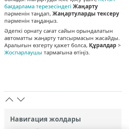
бағдарлама терезесіндегі
Жаңарту
пәрменін таңдап,
Жаңартуларды тексеру
пәрменін таңдаңыз.
Әдепкі орнату сағат сайын орындалатын
автоматты жаңарту тапсырмасын жасайды.
Аралығын өзгерту қажет болса,
Құралдар
>
Жоспарлаушы
тармағына өтіңіз.
Навигация жолдары