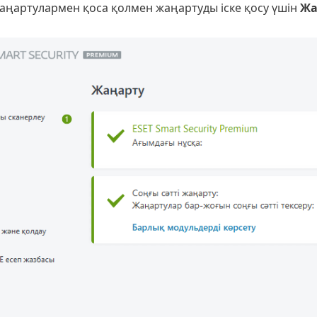
аңартулармен қоса қолмен жаңартуды іске қосу үшін
Жа