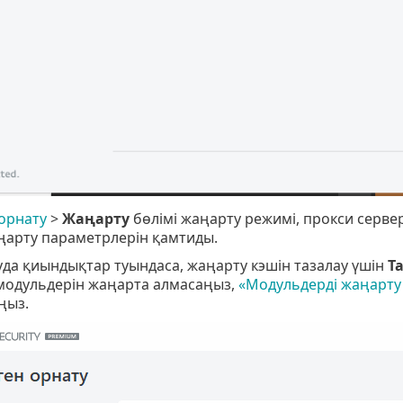
орнату
>
Жаңарту
бөлімі жаңарту режимі, прокси серве
арту параметрлерін қамтиды.
да қиындықтар туындаса, жаңарту кэшін тазалау үшін
Т
модульдерін жаңарта алмасаңыз,
«Модульдерді жаңарту
ңыз.