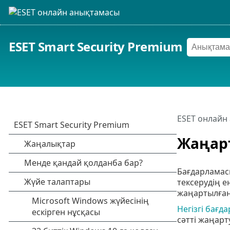
ESET Smart Security Premium
ESET онлайн
Жаңар
Бағдарламасы
тексерудің е
жаңартылған
Негізгі бағд
сәтті жаңарт