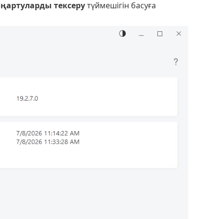
ңартуларды тексеру
түймешігін басуға