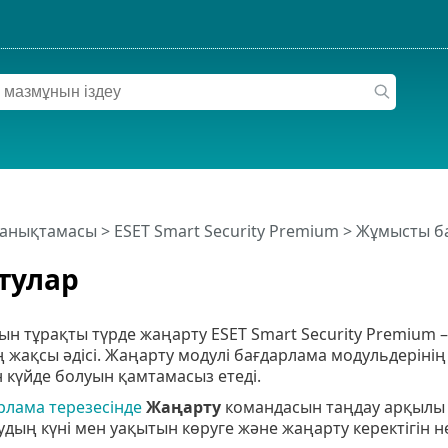
 анықтамасы
>
ESET Smart Security Premium
>
Жұмысты б
тулар
н тұрақты түрде жаңарту ESET Smart Security Premium – 
ң жақсы әдісі. Жаңарту модулі бағдарлама модульдеріні
 күйде болуын қамтамасыз етеді.
арлама терезесінде
Жаңарту
командасын таңдау арқылы а
удың күні мен уақытын көруге және жаңарту керектігін не