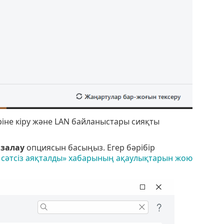
ріне кіру және LAN байланыстары сияқты
азалау
опциясын басыңыз. Егер бәрібір
 сәтсіз аяқталды» хабарының ақаулықтарын жою