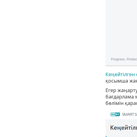
Кеңейтілген 
қосымша жаң
Егер жаңарту
бағдарлама 
бөлімін қара