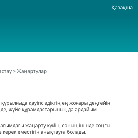
Қазақша
астау
> Жаңартулар
құрылғыда қауіпсіздіктің ең жоғары деңгейін
ң де, жүйе құрамдастарының да әрдайым
ғымдағы жаңарту күйін, соның ішінде соңғы
 керек еместігін анықтауға болады.