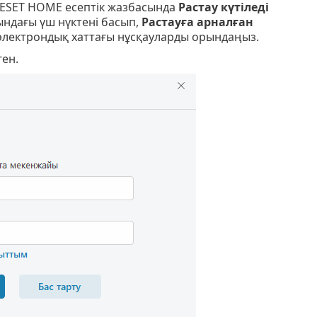
ESET HOME есептік жазбасында
Растау күтіледі
дағы үш нүктені басып,
Растауға арналған
электрондық хаттағы нұсқауларды орындаңыз.
ен.