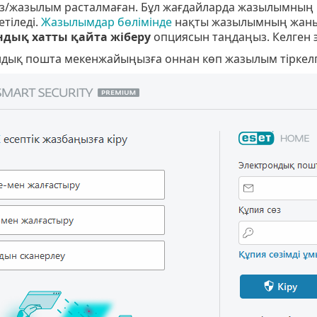
з/жазылым расталмаған. Бұл жағдайларда жазылымның 
етіледі.
Жазылымдар бөлімінде
нақты жазылымның жанын
ндық хатты қайта жіберу
опциясын таңдаңыз. Келген 
дық пошта мекенжайыңызға оннан көп жазылым тіркелг