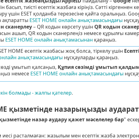
le
есептік жазбаңызды/
AppleID
пайдалану –
Google
не
н басып, тиісті есептік жазбаға кіріңіз. Сәтті кіргеннен
ру үшін ESET қолданба терезесіне қайта оралыңыз.
Goo
 ақпаратты
ESET HOME онлайн анықтамасындағы
нұсқа
н сканерлеу
– QR кодын көрсету үшін
QR кодын скане
асын ашып, QR кодын сканерлеңіз немесе құрылғы каме
ты
ESET HOME онлайн анықтамасынан
қараңыз.
SET HOME есептік жазбасы жоқ болса, тіркелу үшін
Есепт
нлайн анықтамасындағы
нұсқауларды қараңыз.
сөзді ұмытып қалсаңыз,
Құпия сөзімді ұмытып қалды
аңыз немесе
ESET HOME онлайн анықтамасындағы
нұсқа
мкін болмады - жалпы қателер
.
ME қызметінде назарыңызды аударат
қызметінде назар аудару қажет мәселелер бар
" еске
иесі расталмаған: жазылым мен есептік жазба электрон