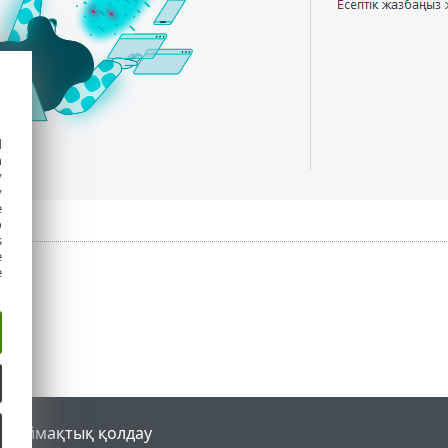
d
h
y
y
e
o
s
e
e
al
Аймақтық қолдау