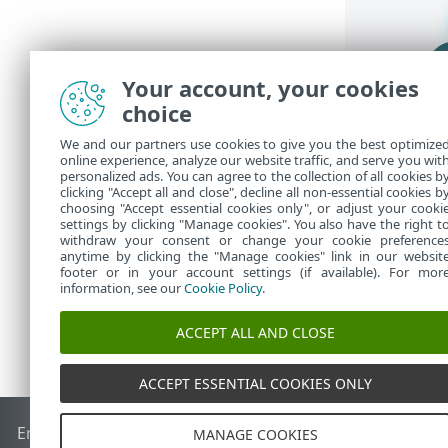
Your account, your cookies
choice
We and our partners use cookies to give you the best optimize
online experience, analyze our website traffic, and serve you wit
personalized ads. You can agree to the collection of all cookies b
clicking "Accept all and close", decline all non-essential cookies b
choosing "Accept essential cookies only", or adjust your cooki
settings by clicking "Manage cookies". You also have the right t
withdraw your consent or change your cookie preference
anytime by clicking the "Manage cookies" link in our websit
footer or in your account settings (if available). For mor
information, see our
Cookie Policy
.
ACCEPT ALL AND CLOSE
ACCEPT ESSENTIAL COOKIES ONLY
End of Life
ESET білім қоры
ESET форумы
ESET Status Port
MANAGE COOKIES