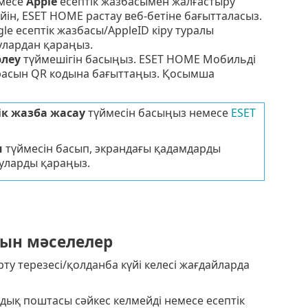
месе
Apple
есептік жазбасымен жалғастыру
 кейін, ESET HOME растау веб-бетіне бағытталасыз.
gle
есептік жазбасы/
AppleID
кіру туралы
улардан қараңыз.
рлеу
түймешігін басыңыз. ESET HOME Мобильді
расын QR кодына бағыттаңыз. Қосымша
ік жазба жасау
түймесін басыңыз немесе
ESET
м
түймесін басып, экрандағы қадамдарды
уларды қараңыз.
ын мәселелер
рту терезесі/қолданба күйі келесі жағдайларда
дық поштасы сәйкес келмейді немесе есептік