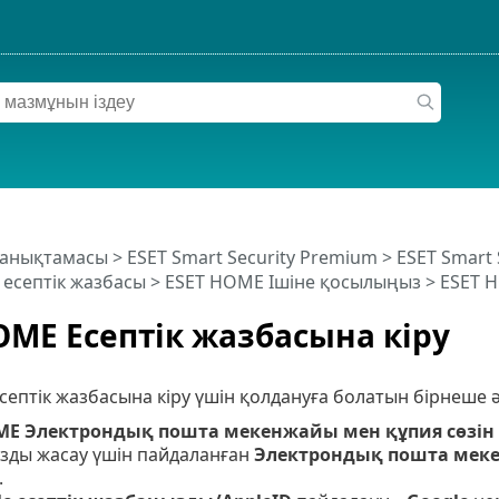
 анықтамасы
>
ESET Smart Security Premium
>
ESET Smart
есептік жазбасы
>
ESET HOME Ішіне қосылыңыз
> ESET H
OME Есептік жазбасына кіру
ептік жазбасына кіру үшін қолдануға болатын бірнеше ә
ME Электрондық пошта мекенжайы мен құпия сөзі
зды жасау үшін пайдаланған
Электрондық пошта мек
.