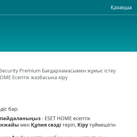
Қазақша
 Security Premium Бағдарламасымен жұмыс істеу
OME Есептік жазбасына кіру
діс бар:
н пайдаланыңыз
- ESET HOME есептік
енжайы
мен
Құпия сөзді
теріп,
Кіру
түймешігін