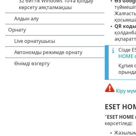
Өз
Goog
•
түймешігі
Жалғасты
қосымша
QR коды
•
қолданб
ақпарат
Сізде E
HOME о
Құпия 
орынд
Кіру мү
ESET HO
"
ESET HOME 
көрсетіледі:
Жазылым 
•