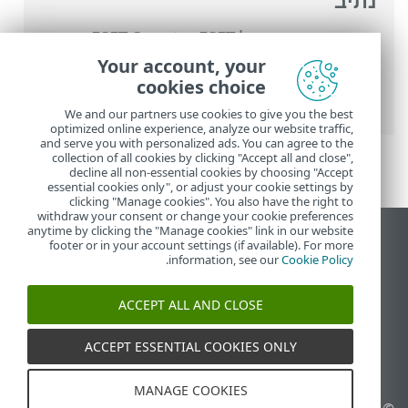
נתיב
העזרה המקוונת של ESET
>
ESET Smart
Security Premium
>
עבודה עם ESET Smart
Your account, your
Security Premium
>
עדכון
> כיצד ליצור
cookies choice
משימות עדכון
We and our partners use cookies to give you the best
optimized online experience, analyze our website traffic,
and serve you with personalized ads. You can agree to the
collection of all cookies by clicking "Accept all and close",
decline all non-essential cookies by choosing "Accept
essential cookies only", or adjust your cookie settings by
clicking "Manage cookies". You also have the right to
withdraw your consent or change your cookie preferences
anytime by clicking the "Manage cookies" link in our website
הצג את האתר למחשב
footer or in your account settings (if available). For more
.
information, see our
Cookie Policy
End of Life
מאגר הידע של ESET
ACCEPT ALL AND CLOSE
הפורום של ESET
ESET Status Portal
ACCEPT ESSENTIAL COOKIES ONLY
תמיכה אזורית
MANAGE COOKIES