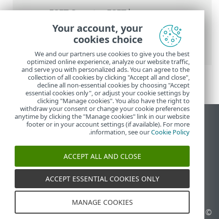
העזרה המקוונת של ESET
>
ESET Smart
ESET Smart Security
>
Security Premium
Your account, your
Premium
>
דרישות מערכת
> התמיכה ב-
cookies choice
Windows 10 עם 32 סיביות מסתיימת
We and our partners use cookies to give you the best
optimized online experience, analyze our website traffic,
and serve you with personalized ads. You can agree to the
collection of all cookies by clicking "Accept all and close",
decline all non-essential cookies by choosing "Accept
essential cookies only", or adjust your cookie settings by
clicking "Manage cookies". You also have the right to
withdraw your consent or change your cookie preferences
anytime by clicking the "Manage cookies" link in our website
הצג את האתר למחשב
footer or in your account settings (if available). For more
.
information, see our
Cookie Policy
End of Life
מאגר הידע של ESET
ACCEPT ALL AND CLOSE
הפורום של ESET
ESET Status Portal
ACCEPT ESSENTIAL COOKIES ONLY
תמיכה אזורית
MANAGE COOKIES
© 1992 - 2026 ESET, spol. s
ניהול קובצי Cookie