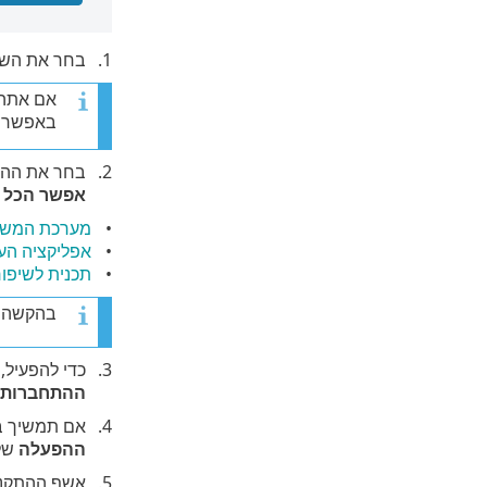
בחר את השפ
אם אתה 
באפשרות
בחר את ההע
אפשר הכל 
מערכת המשוב של eGrid
אפליקציה העל
תכנית לשיפור
בהקשה 
כדי להפעיל, ל
ההתחברות
כ
אם תמשיך בלי להת
ההפעלה
שלך