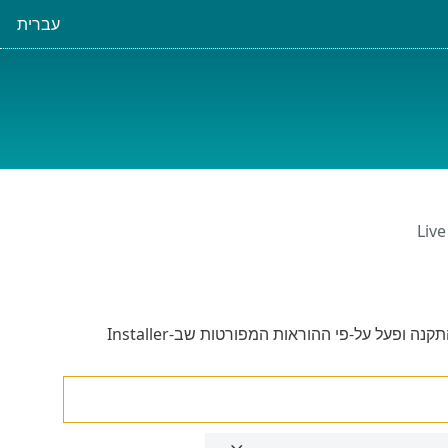
עברית
, לחץ לחיצה כפולה על קובץ ההתקנה ופעל על-פי ההוראות המפורטות שב-Installer