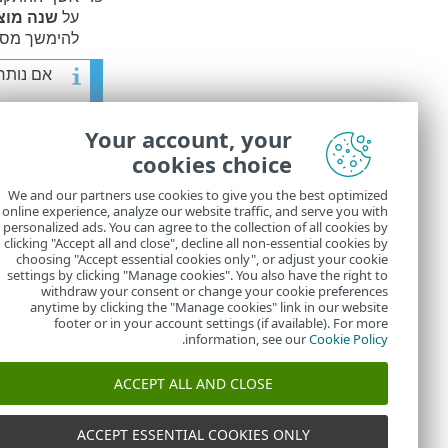
על
שנה מוצ
להימשך מספ
אם נותרו שאריות
לחץ על
סיום
Your account, your
cookies choice
פותר בעיו
We and our partners use cookies to give you the best optimized
לאחר הה
online experience, analyze our website traffic, and serve you with
personalized ads. You can agree to the collection of all cookies by
ההורדה.
clicking "Accept all and close", decline all non-essential cookies by
choosing "Accept essential cookies only", or adjust your cookie
settings by clicking "Manage cookies". You also have the right to
withdraw your consent or change your cookie preferences
anytime by clicking the "Manage cookies" link in our website
footer or in your account settings (if available). For more
.
information, see our
Cookie Policy
ACCEPT ALL AND CLOSE
ACCEPT ESSENTIAL COOKIES ONLY