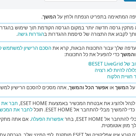
ה המתאימה בתפריט הנפתח ולחץ על
המשך
.
מתקין גרסה חדשה יותר במקום הגרסה הקודמת תוך שימוש בהגדרו
ך לקבוע את התצורה של סיסמת ההגדרות ב
הגדרות גישה
.
דפה שלך עבור התכונות הבאות, קרא את
הסכם הרישיון למשתמש ק
והמשך
כדי להפעיל את כל התכונות:
ESET Liv®
ולה להיות לא רצויה
 חוויית הלקוח
על
המשך
או
אפשר הכל והמשך
, אתה מסכים להסכם הרישיון למשת
נהל ולהציג את אבטחת המכשיר באמצעות ESET HOME,
חבר את המכש
די להמשיך מבלי להתחבר אל ESET HOME. תוכל
לחבר את המכשיר שלך ל
חבר אל ESET HOME, בחר
אפשרות הפעלה
. אם אתה מתקי
 מוזן אוטומטית.
אשף ההתקנה קובע איזו אפליקציה של ESET מותקנת, 