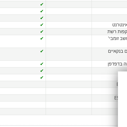
✔
✔
✔
ינטרנט
✔
קפות רשת
✔
שב זומבי'
✔
ם בנקאיים
✔
ה בדפדפן
✔
✔
בה
✔
ESET
ES
ESET 