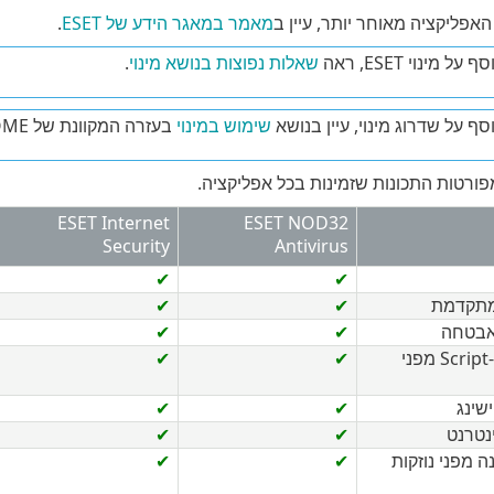
אפליקציה מאוחר יותר, עיין ב
מאמר במאגר הידע של ESET
.
ל מינוי ESET, ראה
שאלות נפוצות בנושא מינוי
.
סף על שדרוג מינוי, עיין בנושא
שימוש במינוי
בעזרה המקוונת של ESET HOME.
רטות התכונות שזמינות בכל אפליקציה.
ESET Internet
ESET NOD32
Security
Antivirus
✔
✔
מתקדמת
✔
✔
אבטחה
✔
✔
הגנה מבוססת-Script מפני
✔
✔
שינג
✔
✔
נטרנט
✔
✔
הגנה מפני נוזקות
✔
✔