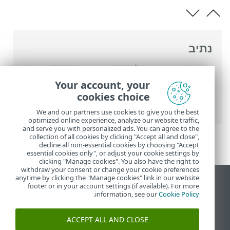
נתיב
העזרה המקוונת של ESET
>
ESET Smart
Security Premium
>
עבודה עם ESET Smart
Your account, your
Security Premium
>
כלים
>
מתזמן
> חלונות
cookies choice
דו-שיח - מתזמן > תזמון המשימה - שבועי
We and our partners use cookies to give you the best
optimized online experience, analyze our website traffic,
and serve you with personalized ads. You can agree to the
collection of all cookies by clicking "Accept all and close",
decline all non-essential cookies by choosing "Accept
essential cookies only", or adjust your cookie settings by
clicking "Manage cookies". You also have the right to
withdraw your consent or change your cookie preferences
anytime by clicking the "Manage cookies" link in our website
הצג את האתר למחשב
footer or in your account settings (if available). For more
.
information, see our
Cookie Policy
End of Life
מאגר הידע של ESET
ACCEPT ALL AND CLOSE
הפורום של ESET