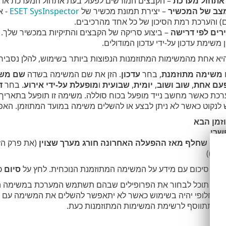
 אתחול מערכת
– הקבצים המורשים לפעול בעת אתחול המערכת או 
מצב של המכשיר
– יצירת תמונת מכשיר של
ESET SysInspector
- א
ם) והערכת רמת הסיכון של כל אחד מהרכיבים.
רים לפי דרישה
– ביצוע סריקה של הקבצים והתיקיות במכשיר שלך.
 משימת עדכון על-ידי עדכון המודולים.
א אחת מהמשימות המתוזמנות הנפוצות ביותר בשימוש, להלן נסביר 
משימה מתוזמנת
, בחר
עדכון
. הזן את שם המשימה בשדה
שם מש
עם אחת
,
שוב ושוב
,
יומית
,
שבועית
ו
מופעלת על-ידי אירוע
. בחר
דל
ת כאשר מחשב נייד מופעל בכוח סוללה. משימה זו תופעל בתאריך 
לנקוט כאשר לא ניתן לבצע או להשלים משימה במועד המתוזמן. האפש
זמן הבא
שרי
הזמן שחלף מאז ההפעלה האחרונה חורג מערך שצוין
(את פרק הזמ
עות)
)
חלון סיכום עם מידע על המשימה המתוזמנת הנוכחית. לחץ על
סיום
כש
שיח, בו תוכל לבחור את הפרופילים שבהם תשתמש המערכת במשימה ה
יל החלופי יהיה בשימוש כאשר לא יתאפשר להשלים את המשימה עם 
ה תתווסף לרשימת המשימות המתוזמנות כעת.